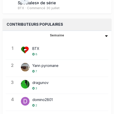
Spéciales» de série
BTX
· Commencé
30 juillet
CONTRIBUTEURS POPULAIRES
Semaine
1
BTX
8
2
Yann pyromane
7
3
dragunov
3
4
domino2801
2