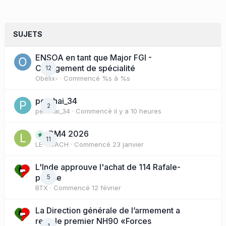
SUJETS
ENSOA en tant que Major FGI -
Changement de spécialité
12
Obélix-
· Commencé
%s à %s
perchai_34
2
perchai_34
· Commencé
il y a 10 heures
BM4 2026
11
LE COACH
· Commencé
23 janvier
L'Inde approuve l'achat de 114 Rafale-
presse
5
BTX
· Commencé
12 février
La Direction générale de l’armement a
reçu le premier NH90 «Forces
1