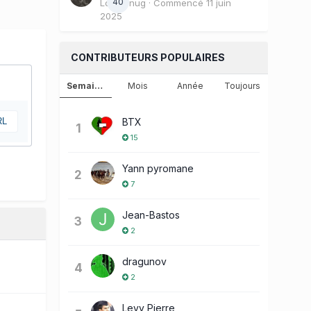
40
Loulounug
· Commencé
11 juin
2025
CONTRIBUTEURS POPULAIRES
Semaine
Mois
Année
Toujours
RL
BTX
1
15
Yann pyromane
2
7
Jean-Bastos
3
2
dragunov
4
2
Levy Pierre