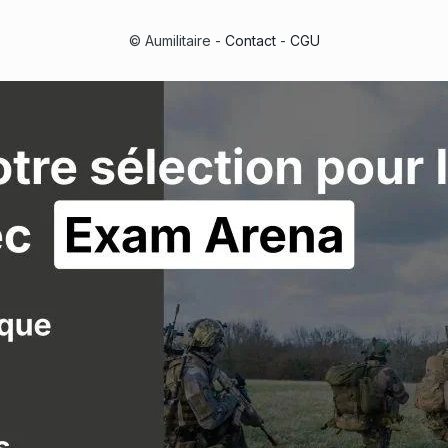
© Aumilitaire -
Contact
-
CGU