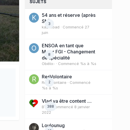
SUJETS
54 ans et réserve (après
SN)
3
kazhkoad
· Commencé
27
juin
ENSOA en tant que
Major FGI - Changement
8
de spécialité
Obélix-
· Commencé
%s à %s
ResVolontaire
2
ResVolontaire
· Commencé
%s à %s
Vlad va être content ....
388
BTX
· Commencé
8 janvier
2022
Loulounug