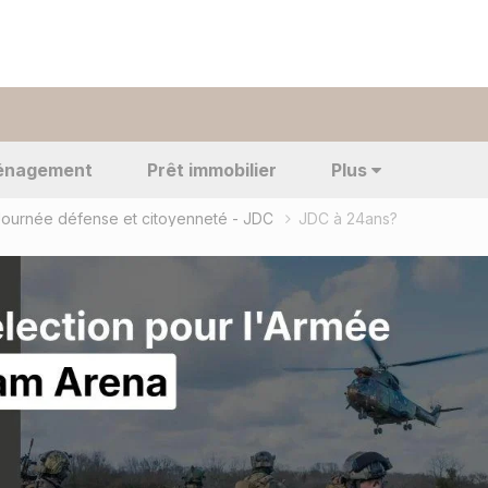
énagement
Prêt immobilier
Plus
Journée défense et citoyenneté - JDC
JDC à 24ans?