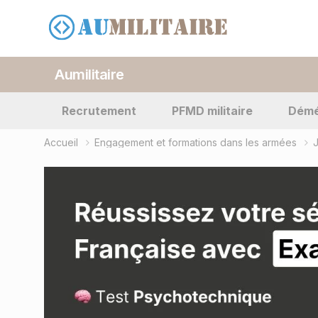
Aumilitaire
Recrutement
PFMD militaire
Dém
Accueil
Engagement et formations dans les armées