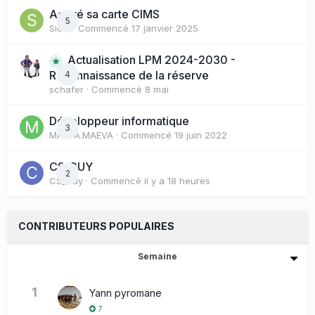
Activé sa carte CIMS
5
Sioul
· Commencé
17 janvier 2025
Actualisation LPM 2024-2030 -
Reconnaissance de la réserve
4
schafer
· Commencé
8 mai
Développeur informatique
3
MAEVA.MAEVA
· Commencé
19 juin 2022
CS_GUY
2
CS_Guy
· Commencé
il y a 18 heures
CONTRIBUTEURS POPULAIRES
Semaine
1
Yann pyromane
7