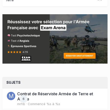
SUJETS
Contrat de Réserviste Armée de Terre et
Active
6
mrhb
· Commencé
%s à %s