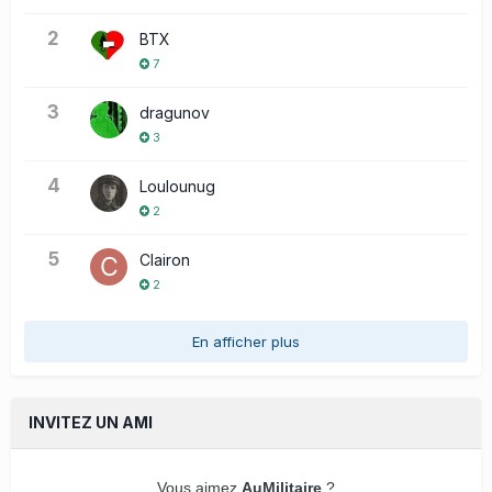
2
BTX
7
3
dragunov
3
4
Loulounug
2
5
Clairon
2
En afficher plus
INVITEZ UN AMI
Vous aimez
AuMilitaire
?