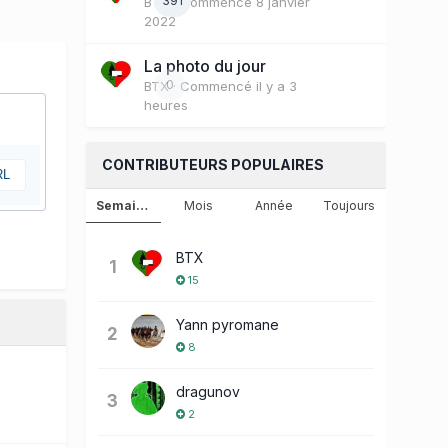
391
BTX
· Commencé
8 janvier
2022
La photo du jour
0
BTX
· Commencé
il y a 3
heures
CONTRIBUTEURS POPULAIRES
RL
Semaine
Mois
Année
Toujours
BTX
1
15
Yann pyromane
2
8
dragunov
3
2