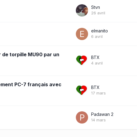
Stvn
26 avril
elmanito
6 avril
r de torpille MU90 par un
BTX
4 avril
nement PC-7 français avec
BTX
17 mars
Padawan 2
14 mars