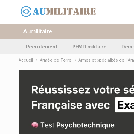
Aumilitaire
Recrutement
PFMD militaire
Dém
Accueil
Armée de Terre
Armes et spécialités de l'A