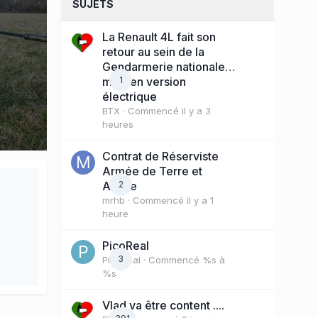
SUJETS
La Renault 4L fait son
retour au sein de la
Gendarmerie nationale…
mais en version
1
électrique
BTX
· Commencé
il y a 3
heures
Contrat de Réserviste
Armée de Terre et
Active
2
mrhb
· Commencé
il y a 1
heure
PicoReal
3
PicoReal
· Commencé
%s à
%s
Vlad va être content ....