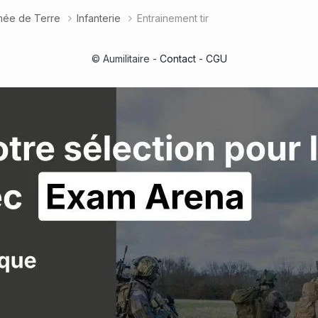
rmée de Terre
Infanterie
Entrainement tir
© Aumilitaire -
Contact
-
CGU