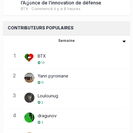
l’Agence de l’innovation de défense
BTX
· Commencé
il y a 8 heures
CONTRIBUTEURS POPULAIRES
Semaine
1
BTX
13
2
Yann pyromane
11
3
Loulounug
2
4
dragunov
2