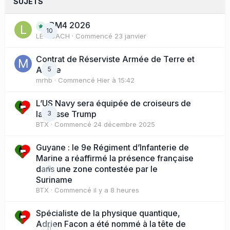
SUJETS
BM4 2026
10
LE COACH
· Commencé
23 janvier
Contrat de Réserviste Armée de Terre et
Active
5
mrhb
· Commencé
Hier à 15:42
L’US Navy sera équipée de croiseurs de
la classe Trump
3
BTX
· Commencé
24 décembre 2025
Guyane : le 9e Régiment d’Infanterie de
Marine a réaffirmé la présence française
dans une zone contestée par le
0
Suriname
BTX
· Commencé
il y a 8 heures
Spécialiste de la physique quantique,
Adrien Facon a été nommé à la tête de
0