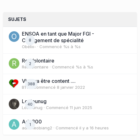
SUJETS
ENSOA en tant que Major FGI -
Changement de spécialité
8
Obélix-
· Commencé
%s à %s
ResVolontaire
2
ResVolontaire
· Commencé
%s à %s
Vlad va être content ....
388
BTX
· Commencé
8 janvier 2022
Loulounug
40
Loulounug
· Commencé
11 juin 2025
Ade300
1
adelineobiang2
· Commencé
il y a 16 heures