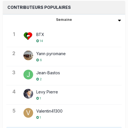
CONTRIBUTEURS POPULAIRES
Semaine
1
BTX
14
2
Yann pyromane
6
3
Jean-Bastos
2
4
Levy Pierre
1
5
Valentin41300
1