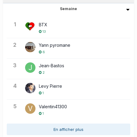
Semaine
1
BTX
13
2
Yann pyromane
6
3
Jean-Bastos
2
4
Levy Pierre
1
5
Valentin41300
1
En afficher plus