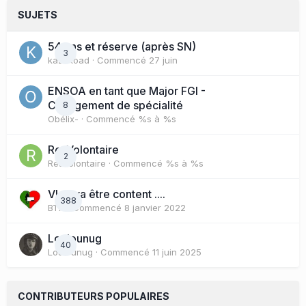
SUJETS
54 ans et réserve (après SN)
3
kazhkoad
· Commencé
27 juin
ENSOA en tant que Major FGI -
Changement de spécialité
8
Obélix-
· Commencé
%s à %s
ResVolontaire
2
ResVolontaire
· Commencé
%s à %s
Vlad va être content ....
388
BTX
· Commencé
8 janvier 2022
Loulounug
40
Loulounug
· Commencé
11 juin 2025
CONTRIBUTEURS POPULAIRES