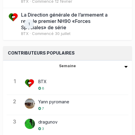
BTX
· Commencé
12 février
La Direction générale de l’armement a
reçu le premier NH90 «Forces
1
Spéciales» de série
BTX
· Commencé
30 juillet
CONTRIBUTEURS POPULAIRES
Semaine
1
BTX
8
2
Yann pyromane
7
3
dragunov
3