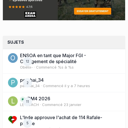
SUJETS
ENSOA en tant que Major FGI -
Changement de spécialité
12
Obélix-
· Commencé
%s à %s
perchai_34
2
perchai_34
· Commencé
il y a 7 heures
BM4 2026
11
LE COACH
· Commencé
23 janvier
L'Inde approuve l'achat de 114 Rafale-
presse
5