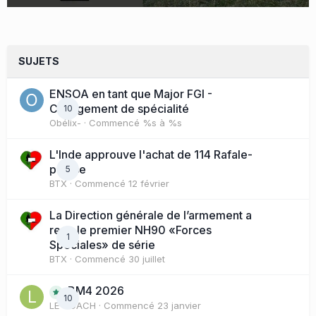
SUJETS
ENSOA en tant que Major FGI -
Changement de spécialité
10
Obélix-
· Commencé
%s à %s
L'Inde approuve l'achat de 114 Rafale-
presse
5
BTX
· Commencé
12 février
La Direction générale de l’armement a
reçu le premier NH90 «Forces
1
Spéciales» de série
BTX
· Commencé
30 juillet
BM4 2026
10
LE COACH
· Commencé
23 janvier