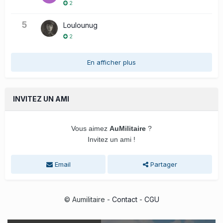
2
5
Loulounug
2
En afficher plus
INVITEZ UN AMI
Vous aimez
AuMilitaire
?
Invitez un ami !
Email
Partager
© Aumilitaire -
Contact
-
CGU