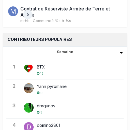
Contrat de Réserviste Armée de Terre et
Active
5
mrhb
· Commencé
%s à %s
CONTRIBUTEURS POPULAIRES
Semaine
1
BTX
13
2
Yann pyromane
9
3
dragunov
3
4
domino2801