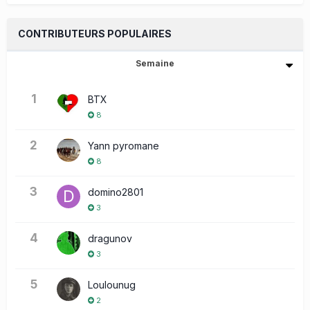
CONTRIBUTEURS POPULAIRES
Semaine
1
BTX
8
2
Yann pyromane
8
3
domino2801
3
4
dragunov
3
5
Loulounug
2