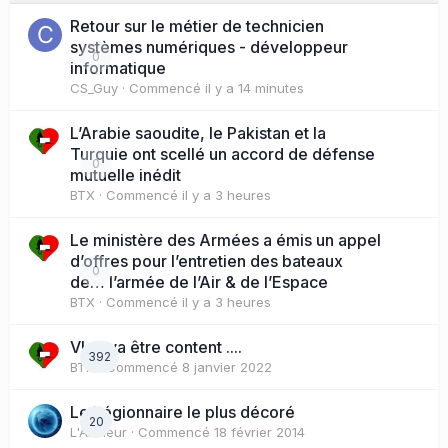
Retour sur le métier de technicien
systèmes numériques - développeur
0
informatique
CS_Guy
· Commencé
il y a 14 minutes
L’Arabie saoudite, le Pakistan et la
Turquie ont scellé un accord de défense
0
mutuelle inédit
BTX
· Commencé
il y a 3 heures
Le ministère des Armées a émis un appel
d’offres pour l’entretien des bateaux
0
de… l’armée de l’Air & de l’Espace
BTX
· Commencé
il y a 3 heures
Vlad va être content ....
392
BTX
· Commencé
8 janvier 2022
Le Légionnaire le plus décoré
20
L'Artilleur
· Commencé
18 février 2014