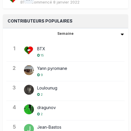
BTX
· Commencé
8 janvier 2022
CONTRIBUTEURS POPULAIRES
Semaine
1
BTX
15
2
Yann pyromane
9
3
Loulounug
2
4
dragunov
2
5
Jean-Bastos