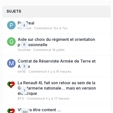
SUJETS
PicoReal
4
PicoReal
· Commencé
%s à %s
Aide sur choix du régiment et orientation
professionnelle
9
Gounda
· Commencé
16 juillet
Contrat de Réserviste Armée de Terre et
Active
3
mrhb
· Commencé
il y a 16 heures
La Renault 4L fait son retour au sein de la
Gendarmerie nationale… mais en version
1
électrique
BTX
· Commencé
il y a 17 heures
Vlad va être content ....
391