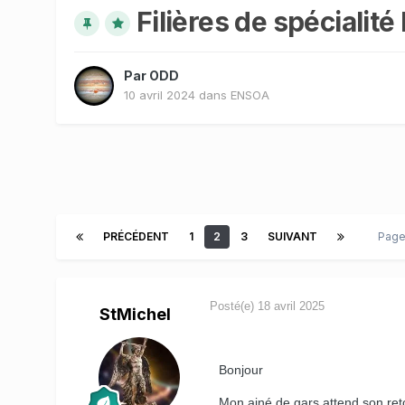
Filières de spécialit
Par
ODD
10 avril 2024
dans
ENSOA
PRÉCÉDENT
1
2
3
SUIVANT
Page
Posté(e)
18 avril 2025
StMichel
Bonjour
Mon ainé de gars attend son reto