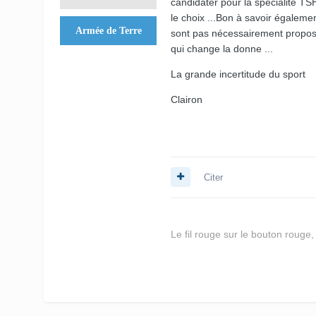
candidater pour la spécialité TS
le choix ...Bon à savoir égaleme
Armée de Terre
sont pas nécessairement proposée
qui change la donne ...
La grande incertitude du sport
Clairon
Citer
Le fil rouge sur le bouton rouge, le