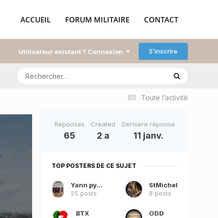
ACCUEIL
FORUM MILITAIRE
CONTACT
S’inscrire
Utilisateur existant ? Connexion
Toute l’activité
Réponses
Created
Dernière réponse
65
2 a
11 janv.
TOP POSTERS DE CE SUJET
Yann pyromane
StMichel
25 posts
8 posts
BTX
ODD