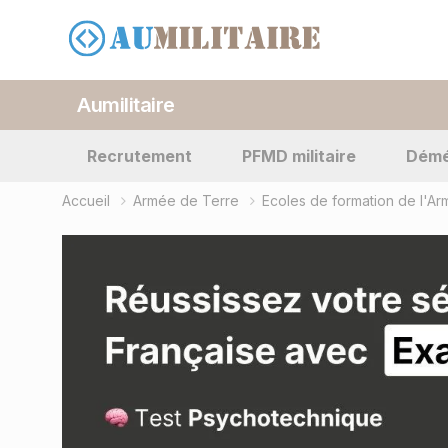
Aumilitaire
Recrutement
PFMD militaire
Dém
Accueil
Armée de Terre
Ecoles de formation de l'A