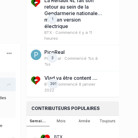
La Renault 4L fait son
retour au sein de la
Gendarmerie nationale…
mais en version
1
électrique
BTX
· Commencé
il y a 11
heures
PicoReal
3
PicoReal
· Commencé
%s à
%s
Vlad va être content ....
391
BTX
· Commencé
8 janvier
2022
 des
CONTRIBUTEURS POPULAIRES
Semaine
Mois
Année
Toujours
ne
BTX