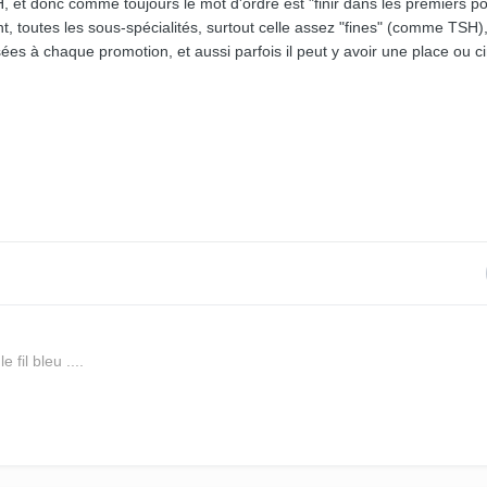
H, et donc comme toujours le mot d'ordre est "finir dans les premiers po
nt, toutes les sous-spécialités, surtout celle assez "fines" (comme TSH)
s à chaque promotion, et aussi parfois il peut y avoir une place ou c
 fil bleu ....