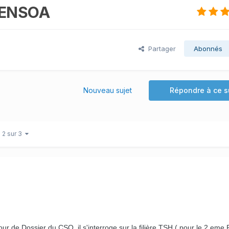
é ENSOA
Partager
Abonnés
Nouveau sujet
Répondre à ce s
 2 sur 3
ur de Dossier du CSO, il s'interroge sur la filière TSH ( pour le 2 eme 