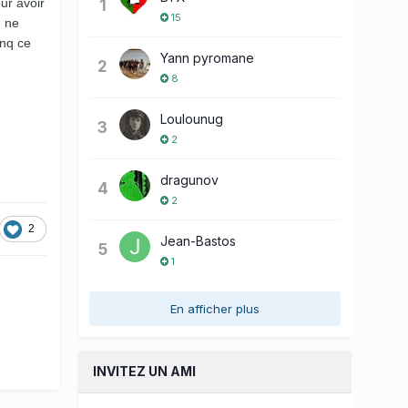
ur avoir
1
15
, ne
inq ce
Yann pyromane
2
8
Loulounug
3
2
dragunov
4
2
2
Jean-Bastos
5
1
En afficher plus
INVITEZ UN AMI