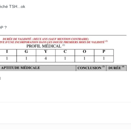
éché TSH...ok
OP ?
l