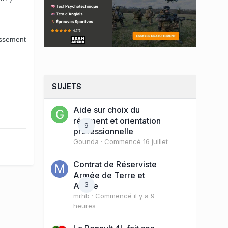
assement
SUJETS
Aide sur choix du
régiment et orientation
9
professionnelle
Gounda
· Commencé
16 juillet
Contrat de Réserviste
Armée de Terre et
Active
3
mrhb
· Commencé
il y a 9
heures