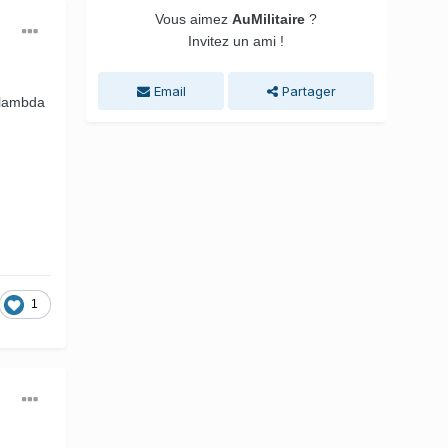
Vous aimez
AuMilitaire
?
Invitez un ami !
Email
Partager
T lambda
1