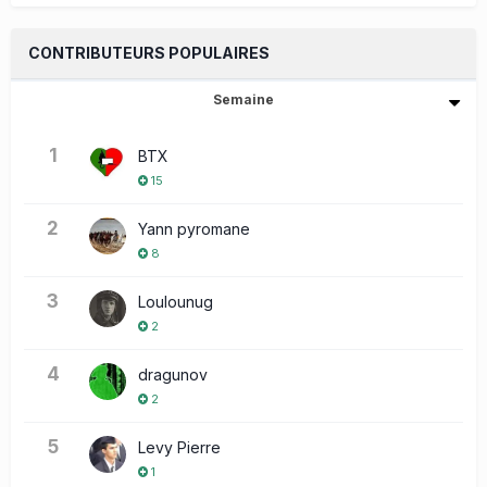
CONTRIBUTEURS POPULAIRES
Semaine
1
BTX
15
2
Yann pyromane
8
3
Loulounug
2
4
dragunov
2
5
Levy Pierre
1