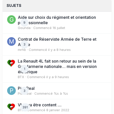
SUJETS
Aide sur choix du régiment et orientation
professionnelle
9
Gounda
· Commencé
16 juillet
Contrat de Réserviste Armée de Terre et
Active
3
mrhb
· Commencé
il y a 8 heures
La Renault 4L fait son retour au sein de la
Gendarmerie nationale… mais en version
1
électrique
BTX
· Commencé
il y a 9 heures
PicoReal
3
PicoReal
· Commencé
%s à %s
Vlad va être content ....
391
BTX
· Commencé
8 janvier 2022