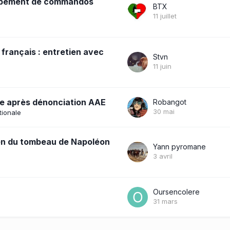
Groupement de commandos
BTX
11 juillet
français : entretien avec
Stvn
11 juin
ne après dénonciation AAE
Robangot
30 mai
tionale
ien du tombeau de Napoléon
Yann pyromane
3 avril
Oursencolere
31 mars