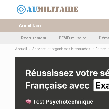
Aumilitaire
Recrutement
PFMD militaire
Dém
Accueil
Services et organismes interarmées
Forces 