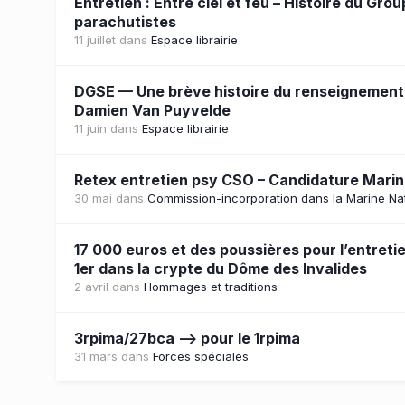
Entretien : Entre ciel et feu – Histoire du 
parachutistes
11 juillet
dans
Espace librairie
DGSE — Une brève histoire du renseignement 
Damien Van Puyvelde
11 juin
dans
Espace librairie
Retex entretien psy CSO – Candidature Mari
30 mai
dans
Commission-incorporation dans la Marine Na
17 000 euros et des poussières pour l’entret
1er dans la crypte du Dôme des Invalides
2 avril
dans
Hommages et traditions
3rpima/27bca --> pour le 1rpima
31 mars
dans
Forces spéciales