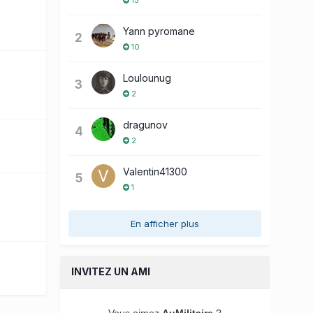
Yann pyromane
2
10
Loulounug
3
2
dragunov
4
2
Valentin41300
5
1
En afficher plus
INVITEZ UN AMI
Vous aimez
AuMilitaire
?