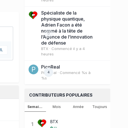
Spécialiste de la
physique quantique,
Adrien Facon a été
nommé à la tête de
0
l’Agence de l’innovation
de défense
BTX
· Commencé
il y a 4
RL
heures
PicoReal
4
PicoReal
· Commencé
%s à
%s
CONTRIBUTEURS POPULAIRES
Semaine
Mois
Année
Toujours
BTX
1
13