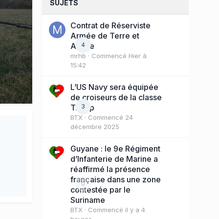
SUJETS
Contrat de Réserviste
Armée de Terre et
Active
4
mrhb
· Commencé
Hier à
15:42
L’US Navy sera équipée
de croiseurs de la classe
Trump
3
BTX
· Commencé
24
décembre 2025
Guyane : le 9e Régiment
d’Infanterie de Marine a
réaffirmé la présence
française dans une zone
0
contestée par le
Suriname
BTX
· Commencé
il y a 4
heures