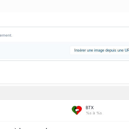
lement.
Insérer une image depuis une U
BTX
%s à %s