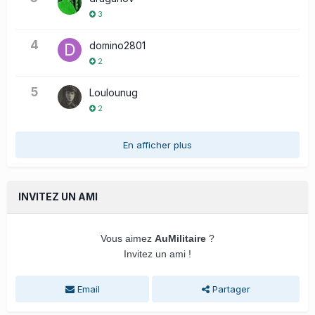
3
4
domino2801
2
5
Loulounug
2
En afficher plus
INVITEZ UN AMI
Vous aimez
AuMilitaire
?
Invitez un ami !
Email
Partager