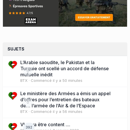
SUJETS
L’Arabie saoudite, le Pakistan et la
Turquie ont scellé un accord de défense
0
mutuelle inédit
BTX
· Commencé
il y a 50 minutes
Le ministère des Armées a émis un appel
d’offres pour l’entretien des bateaux
0
de… l’armée de l’Air & de l’Espace
BTX
· Commencé
il y a 56 minutes
Vlad va être content ....
392