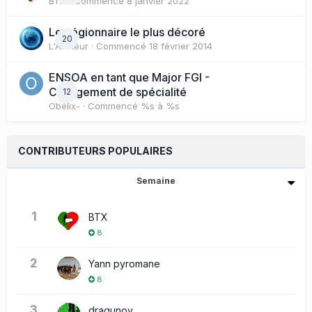
BTX
· Commencé
8 janvier 2022
Le Légionnaire le plus décoré
20
L'Artilleur
· Commencé
18 février 2014
ENSOA en tant que Major FGI -
Changement de spécialité
12
Obélix-
· Commencé
%s à %s
CONTRIBUTEURS POPULAIRES
Semaine
1
BTX
8
2
Yann pyromane
8
3
dragunov