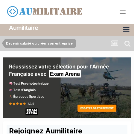
Aumilitaire
Devenir salarié ou créer son entreprise
Rejoignez Aumilitaire