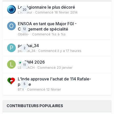
Le Légionnaire le plus décoré
20
L'Artilleur
· Commencé
18 février 2014
ENSOA en tant que Major FGI -
Changement de spécialité
12
Obélix-
· Commencé
%s à %s
perchai_34
2
perchai_34
· Commencé
il y a 17 heures
BM4 2026
11
LE COACH
· Commencé
23 janvier
L'Inde approuve l'achat de 114 Rafale-
presse
5
BTX
· Commencé
12 février
CONTRIBUTEURS POPULAIRES