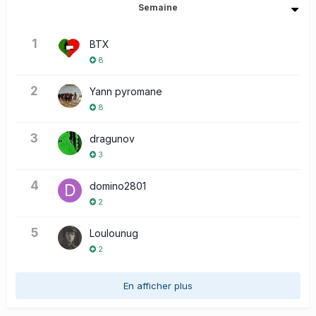
Semaine
1
BTX
8
2
Yann pyromane
8
3
dragunov
3
4
domino2801
2
5
Loulounug
2
En afficher plus