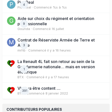
PicoReal
4
PicoReal
· Commencé
%s à %s
Aide sur choix du régiment et orientation
professionnelle
9
Gounda
· Commencé
16 juillet
Contrat de Réserviste Armée de Terre et
Active
3
mrhb
· Commencé
il y a 16 heures
La Renault 4L fait son retour au sein de la
Gendarmerie nationale… mais en version
1
électrique
BTX
· Commencé
il y a 17 heures
Vlad va être content ....
391
BTX
· Commencé
8 janvier 2022
CONTRIBUTEURS POPULAIRES