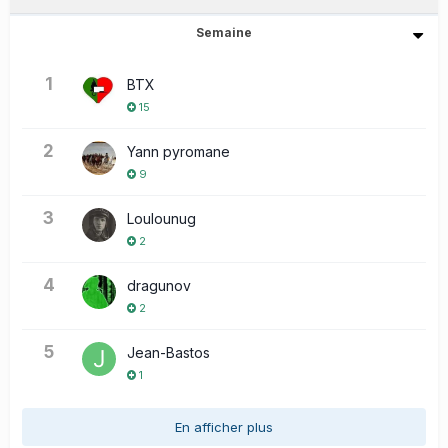
Semaine
1
BTX
15
2
Yann pyromane
9
3
Loulounug
2
4
dragunov
2
5
Jean-Bastos
1
En afficher plus