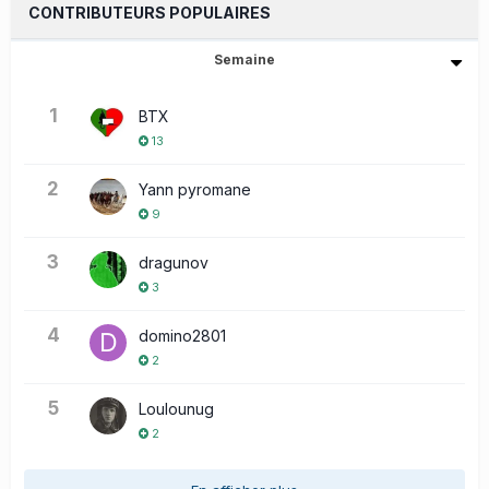
CONTRIBUTEURS POPULAIRES
Semaine
1
BTX
13
2
Yann pyromane
9
3
dragunov
3
4
domino2801
2
5
Loulounug
2