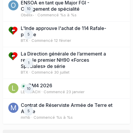
ENSOA en tant que Major FGI -
Changement de spécialité
10
Obélix-
· Commencé
%s à %s
L'Inde approuve l'achat de 114 Rafale-
presse
5
BTX
· Commencé
12 février
La Direction générale de l’armement a
reçu le premier NH90 «Forces
1
Spéciales» de série
BTX
· Commencé
30 juillet
BM4 2026
10
LE COACH
· Commencé
23 janvier
Contrat de Réserviste Armée de Terre et
Active
5
mrhb
· Commencé
%s à %s