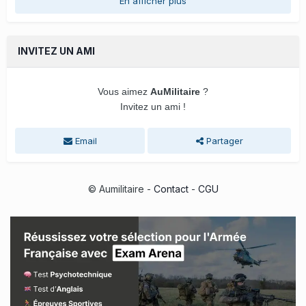
En afficher plus
INVITEZ UN AMI
Vous aimez
AuMilitaire
?
Invitez un ami !
Email
Partager
© Aumilitaire -
Contact
-
CGU