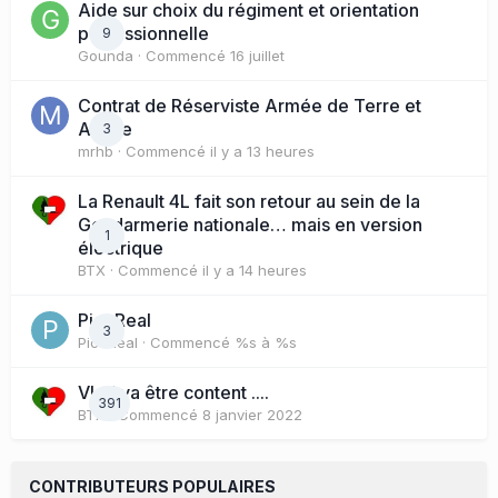
Aide sur choix du régiment et orientation
professionnelle
9
Gounda
· Commencé
16 juillet
Contrat de Réserviste Armée de Terre et
Active
3
mrhb
· Commencé
il y a 13 heures
La Renault 4L fait son retour au sein de la
Gendarmerie nationale… mais en version
1
électrique
BTX
· Commencé
il y a 14 heures
PicoReal
3
PicoReal
· Commencé
%s à %s
Vlad va être content ....
391
BTX
· Commencé
8 janvier 2022
CONTRIBUTEURS POPULAIRES