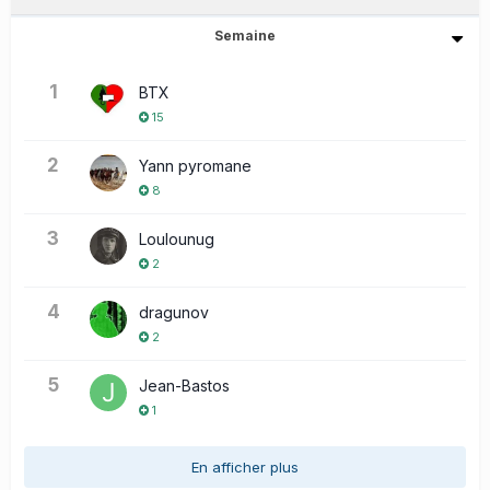
Semaine
1
BTX
15
2
Yann pyromane
8
3
Loulounug
2
4
dragunov
2
5
Jean-Bastos
1
En afficher plus