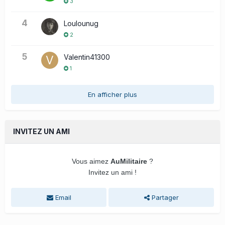
3
4
Loulounug
2
5
Valentin41300
1
En afficher plus
INVITEZ UN AMI
Vous aimez
AuMilitaire
?
Invitez un ami !
Email
Partager