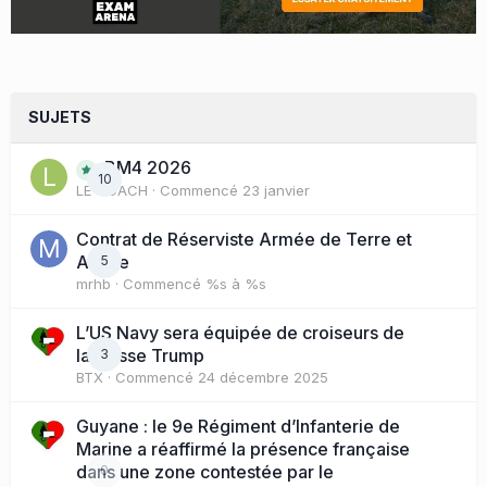
SUJETS
BM4 2026
10
LE COACH
· Commencé
23 janvier
Contrat de Réserviste Armée de Terre et
Active
5
mrhb
· Commencé
%s à %s
L’US Navy sera équipée de croiseurs de
la classe Trump
3
BTX
· Commencé
24 décembre 2025
Guyane : le 9e Régiment d’Infanterie de
Marine a réaffirmé la présence française
dans une zone contestée par le
0