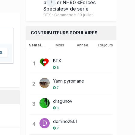
premier NH90 «Forces
1
Spéciales» de série
BTX
· Commencé
30 juillet
CONTRIBUTEURS POPULAIRES
Semaine
Mois
Année
Toujours
RL
BTX
1
8
Yann pyromane
2
7
dragunov
3
3
domino2801
4
2