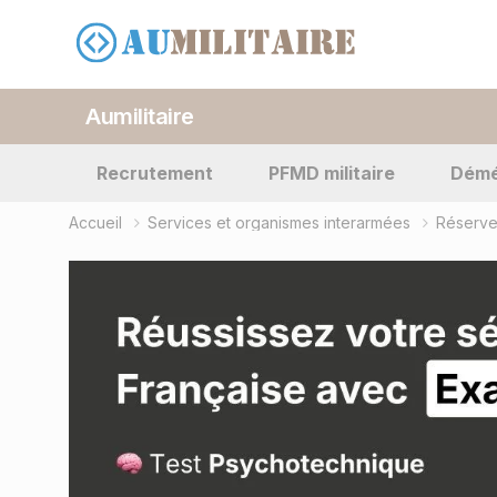
Aumilitaire
Recrutement
PFMD militaire
Dém
Accueil
Services et organismes interarmées
Réserve 