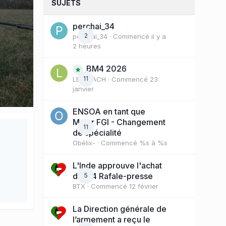
SUJETS
perchai_34
2
perchai_34
· Commencé
il y a
2 heures
BM4 2026
11
LE COACH
· Commencé
23
janvier
ENSOA en tant que
Major FGI - Changement
11
de spécialité
Obélix-
· Commencé
%s à %s
L'Inde approuve l'achat
de 114 Rafale-presse
5
BTX
· Commencé
12 février
La Direction générale de
l’armement a reçu le