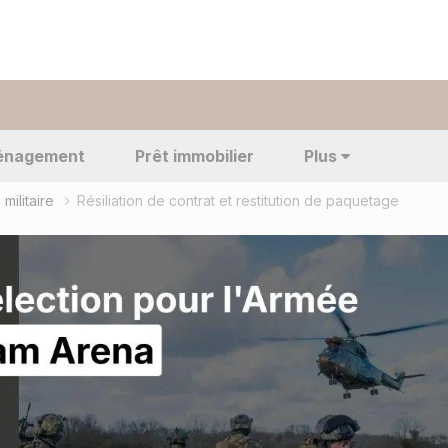
énagement
Prêt immobilier
Plus
militaire
Résiliation de contrat et restitution de paquetage