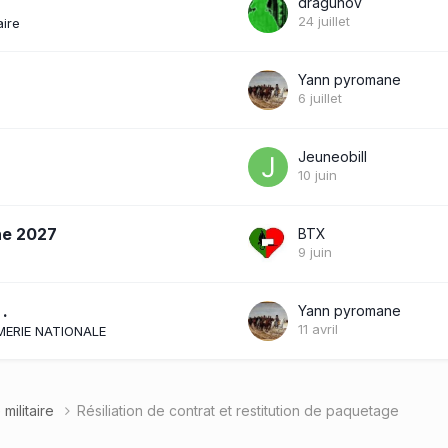
dragunov
24 juillet
aire
Yann pyromane
6 juillet
JeuneobiII
10 juin
gne 2027
BTX
9 juin
 .
Yann pyromane
11 avril
MERIE NATIONALE
militaire
Résiliation de contrat et restitution de paquetage