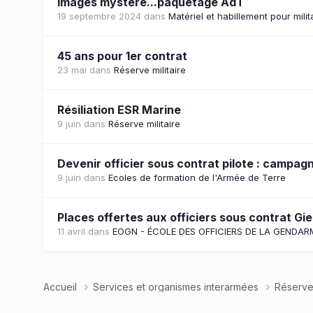
Images mystère...paquetage AdT
19 septembre 2024
dans
Matériel et habillement pour milit
45 ans pour 1er contrat
23 mai
dans
Réserve militaire
Résiliation ESR Marine
9 juin
dans
Réserve militaire
Devenir officier sous contrat pilote : campa
9 juin
dans
Ecoles de formation de l'Armée de Terre
Places offertes aux officiers sous contrat Gie
11 avril
dans
EOGN - ÉCOLE DES OFFICIERS DE LA GENDAR
Accueil
Services et organismes interarmées
Réserve 