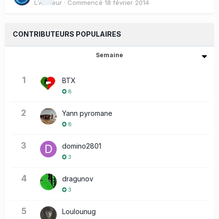
L'Artilleur
· Commencé
18 février 2014
CONTRIBUTEURS POPULAIRES
Semaine
1
BTX
8
2
Yann pyromane
8
3
domino2801
3
4
dragunov
3
5
Loulounug