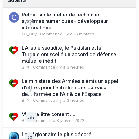
SUJETS
Retour sur le métier de technicien
systèmes numériques - développeur
0
informatique
CS_Guy
· Commencé
il y a 16 minutes
L’Arabie saoudite, le Pakistan et la
Turquie ont scellé un accord de défense
0
mutuelle inédit
BTX
· Commencé
il y a 3 heures
Le ministère des Armées a émis un appel
d’offres pour l’entretien des bateaux
0
de… l’armée de l’Air & de l’Espace
BTX
· Commencé
il y a 3 heures
Vlad va être content ....
392
BTX
· Commencé
8 janvier 2022
Le Légionnaire le plus décoré
20