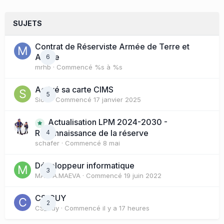
SUJETS
Contrat de Réserviste Armée de Terre et
Active
6
mrhb
· Commencé
%s à %s
Activé sa carte CIMS
5
Sioul
· Commencé
17 janvier 2025
Actualisation LPM 2024-2030 -
Reconnaissance de la réserve
4
schafer
· Commencé
8 mai
Développeur informatique
3
MAEVA.MAEVA
· Commencé
19 juin 2022
CS_GUY
2
CS_Guy
· Commencé
il y a 17 heures