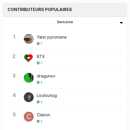
CONTRIBUTEURS POPULAIRES
Semaine
1
Yann pyromane
7
2
BTX
7
3
dragunov
3
4
Loulounug
2
5
Clairon
2