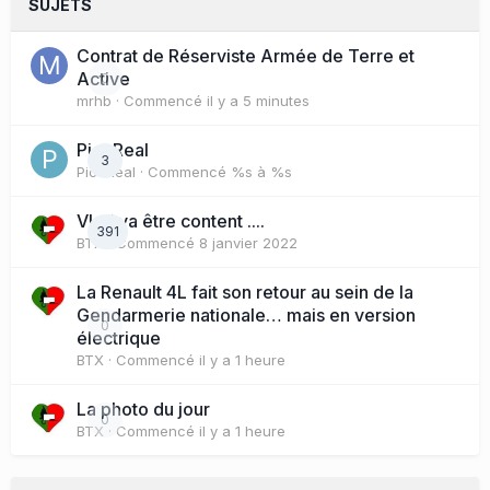
SUJETS
Contrat de Réserviste Armée de Terre et
Active
0
mrhb
· Commencé
il y a 5 minutes
PicoReal
3
PicoReal
· Commencé
%s à %s
Vlad va être content ....
391
BTX
· Commencé
8 janvier 2022
La Renault 4L fait son retour au sein de la
Gendarmerie nationale… mais en version
0
électrique
BTX
· Commencé
il y a 1 heure
La photo du jour
0
BTX
· Commencé
il y a 1 heure