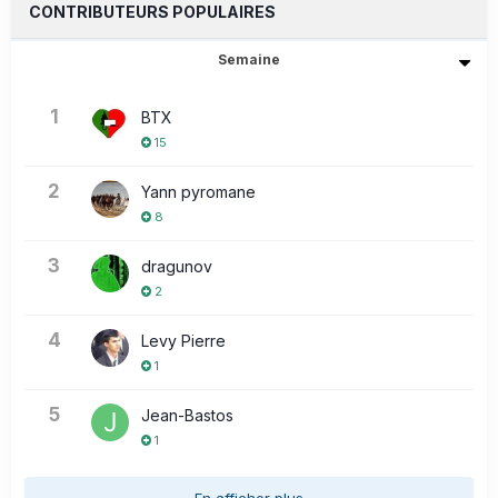
CONTRIBUTEURS POPULAIRES
Semaine
1
BTX
15
2
Yann pyromane
8
3
dragunov
2
4
Levy Pierre
1
5
Jean-Bastos
1