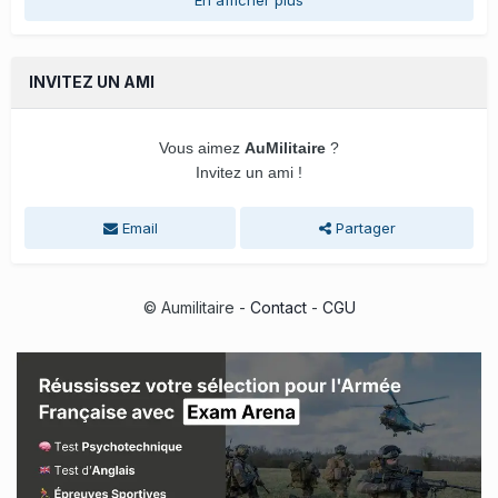
En afficher plus
INVITEZ UN AMI
Vous aimez
AuMilitaire
?
Invitez un ami !
Email
Partager
© Aumilitaire -
Contact
-
CGU