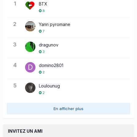
1
BTX
8
2
Yann pyromane
7
3
dragunov
3
4
domino2801
2
5
Loulounug
2
En afficher plus
INVITEZ UN AMI