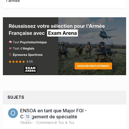
l'armée
SUJETS
ENSOA en tant que Major FGI -
Changement de spécialité
12
Obélix-
· Commencé
%s à %s