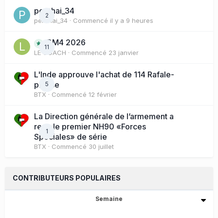
perchai_34
2
perchai_34
· Commencé
il y a 9 heures
BM4 2026
11
LE COACH
· Commencé
23 janvier
L'Inde approuve l'achat de 114 Rafale-
presse
5
BTX
· Commencé
12 février
La Direction générale de l’armement a
reçu le premier NH90 «Forces
1
Spéciales» de série
BTX
· Commencé
30 juillet
CONTRIBUTEURS POPULAIRES
Semaine