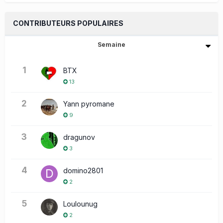
CONTRIBUTEURS POPULAIRES
Semaine
1
BTX
13
2
Yann pyromane
9
3
dragunov
3
4
domino2801
2
5
Loulounug
2