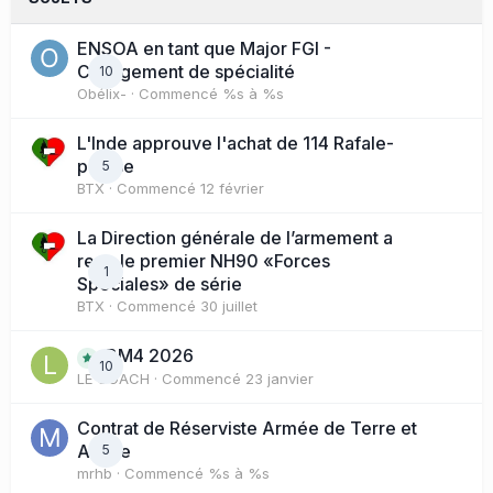
ENSOA en tant que Major FGI -
Changement de spécialité
10
Obélix-
· Commencé
%s à %s
L'Inde approuve l'achat de 114 Rafale-
presse
5
BTX
· Commencé
12 février
La Direction générale de l’armement a
reçu le premier NH90 «Forces
1
Spéciales» de série
BTX
· Commencé
30 juillet
BM4 2026
10
LE COACH
· Commencé
23 janvier
Contrat de Réserviste Armée de Terre et
Active
5
mrhb
· Commencé
%s à %s