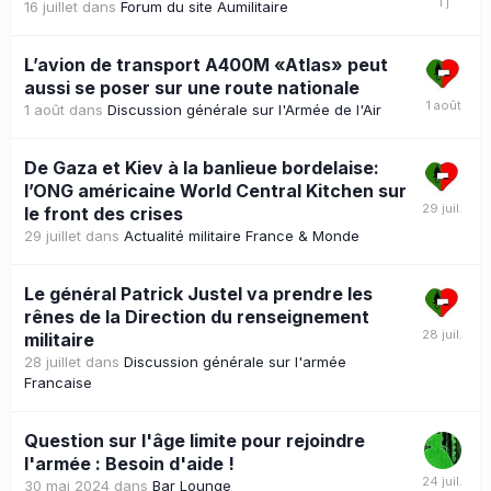
16 juillet
dans
Forum du site Aumilitaire
L’avion de transport A400M «Atlas» peut
aussi se poser sur une route nationale
1 août
dans
Discussion générale sur l'Armée de l'Air
De Gaza et Kiev à la banlieue bordelaise:
l’ONG américaine World Central Kitchen sur
le front des crises
29 juillet
dans
Actualité militaire France & Monde
Le général Patrick Justel va prendre les
rênes de la Direction du renseignement
militaire
28 juillet
dans
Discussion générale sur l'armée
Francaise
Question sur l'âge limite pour rejoindre
l'armée : Besoin d'aide !
30 mai 2024
dans
Bar Lounge