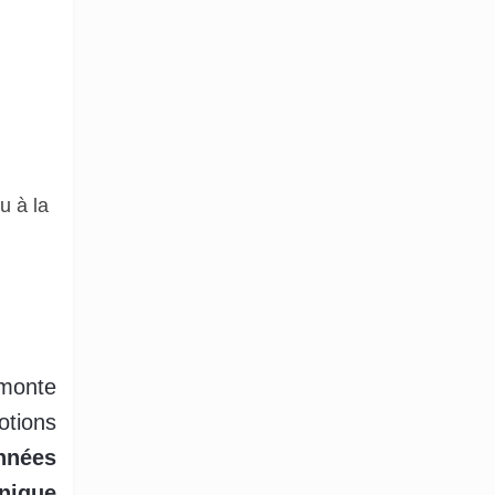
u à la
monte
otions
années
nique