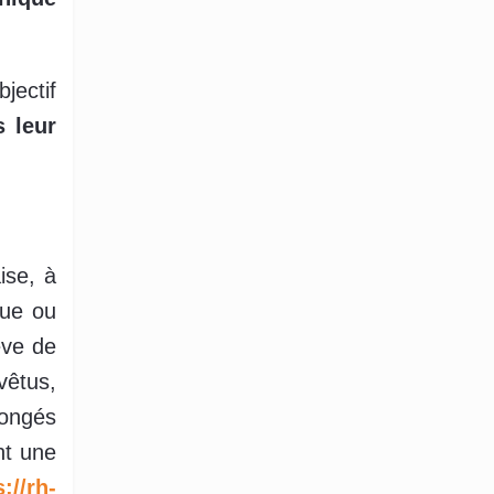
jectif
s leur
ise, à
que ou
ève de
vêtus,
congés
nt une
://rh-