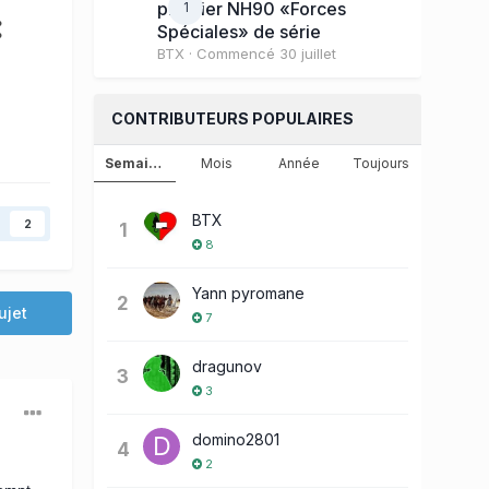
premier NH90 «Forces
1
:
Spéciales» de série
BTX
· Commencé
30 juillet
CONTRIBUTEURS POPULAIRES
Semaine
Mois
Année
Toujours
BTX
2
1
8
Yann pyromane
2
ujet
7
dragunov
3
3
domino2801
4
2