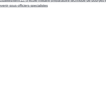
/actualites/item/1275-ecole-militaire-preparatoire-technique-de-bourges
venir-sous-officiers-specialistes