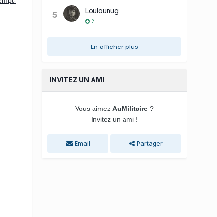
-empt-
Loulounug
5
2
En afficher plus
INVITEZ UN AMI
Vous aimez
AuMilitaire
?
Invitez un ami !
Email
Partager