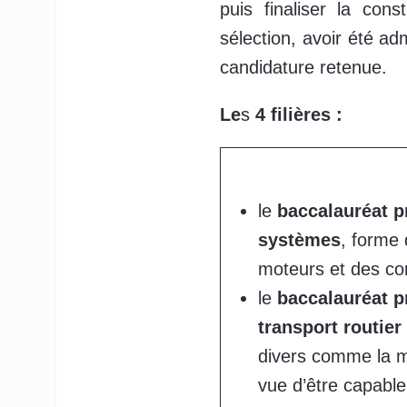
puis finaliser la con
sélection, avoir été ad
candidature retenue.
Le
s
4
filières :
le
baccalauréat p
systèmes
, forme 
moteurs et des co
le
baccalauréat p
transport routier
divers comme la méc
vue d’être capable