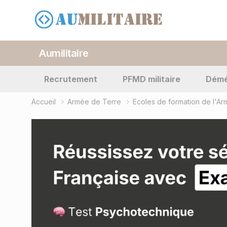
Aumilitaire
Recrutement
PFMD militaire
Dém
Accueil
Armée de Terre
Ecoles de formation de l'A