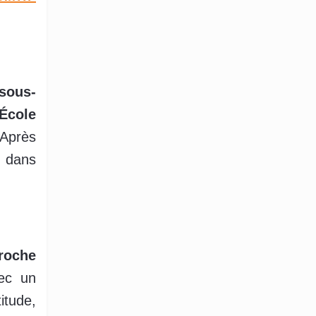
sous-
É
cole
 Après
e dans
roche
vec un
titude,