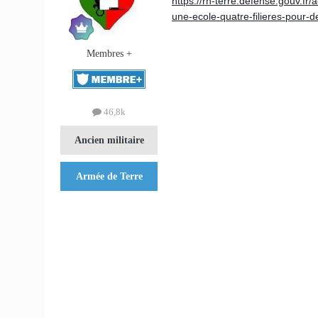
https://rh-terre.defense.gouv.fr
une-ecole-quatre-filieres-pour-de
Membres +
46,8k
Ancien militaire
Armée de Terre