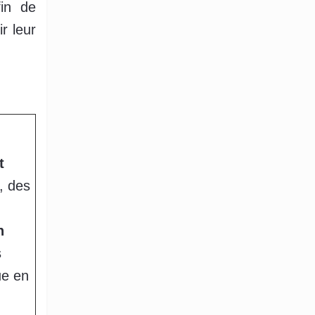
fin de
r leur
t
, des
n
s
ue en