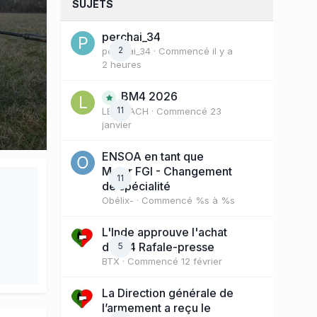
SUJETS
perchai_34
2
perchai_34
· Commencé
il y a
2 heures
BM4 2026
11
LE COACH
· Commencé
23
janvier
ENSOA en tant que
Major FGI - Changement
11
de spécialité
Obélix-
· Commencé
%s à %s
L'Inde approuve l'achat
de 114 Rafale-presse
5
BTX
· Commencé
12 février
La Direction générale de
l’armement a reçu le