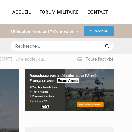
ACCUEIL
FORUM MILITAIRE
CONTACT
S’inscrire
Utilisateur existant ? Connexion
École militaire préparatoire technique de Bourges (EMPT) : une école, quatre filières pour devenir sous-officiers spécialistes
Toute l’activité