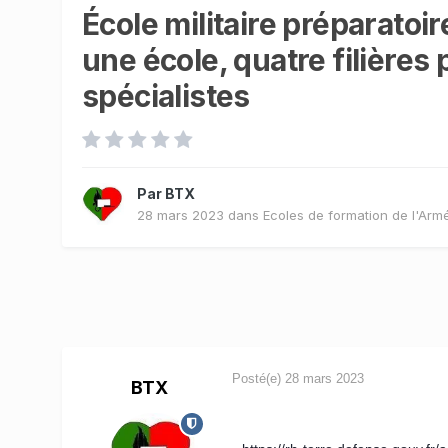
École militaire préparato
une école, quatre filières
spécialistes
Par
BTX
28 mars 2023
dans
Ecoles de formation de l'Arm
Posté(e)
28 mars 2023
BTX