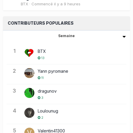
BTX
· Commencé
il y a 9 heures
CONTRIBUTEURS POPULAIRES
Semaine
1
BTX
13
2
Yann pyromane
11
3
dragunov
3
4
Loulounug
2
5
Valentin41300