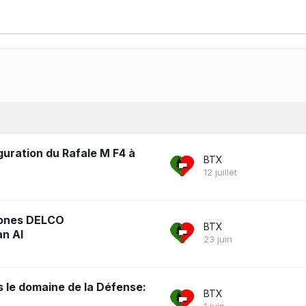
guration du Rafale M F4 à
BTX
12 juillet
rones DELCO
BTX
n AI
23 juin
s le domaine de la Défense:
BTX