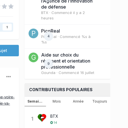
l’Agence de l’innovation
de défense
BTX
· Commencé
il y a 2
heures
1
PicoReal
4
PicoReal
· Commencé
%s à
%s
ujet
Aide sur choix du
régiment et orientation
9
professionnelle
Gounda
· Commencé
16 juillet
CONTRIBUTEURS POPULAIRES
e-voire-
Semaine
Mois
Année
Toujours
ie-va-
BTX
1
14