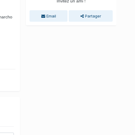
Invitez un ami !
Email
Partager
anarcho