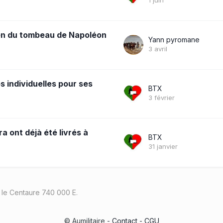
1 juin
ien du tombeau de Napoléon
Yann pyromane
3 avril
s individuelles pour ses
BTX
3 février
a ont déjà été livrés à
BTX
31 janvier
le Centaure 740 000 E.
© Aumilitaire -
Contact
-
CGU