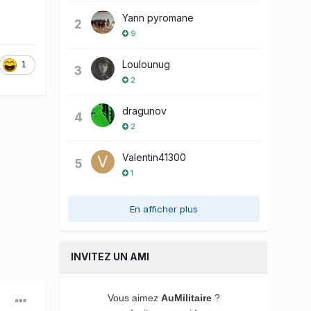
Yann pyromane
2
9
Loulounug
1
3
2
dragunov
4
2
Valentin41300
5
1
En afficher plus
INVITEZ UN AMI
Vous aimez
AuMilitaire
?