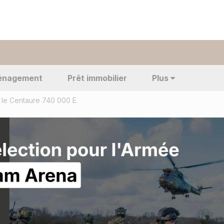
énagement
Prêt immobilier
Plus
le Centaure 740 000 E.