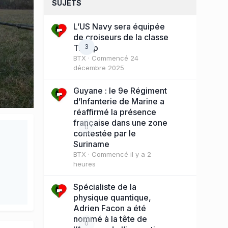
SUJETS
L’US Navy sera équipée
de croiseurs de la classe
Trump
3
BTX
· Commencé
24
décembre 2025
Guyane : le 9e Régiment
d’Infanterie de Marine a
réaffirmé la présence
française dans une zone
0
contestée par le
Suriname
BTX
· Commencé
il y a 2
heures
Spécialiste de la
physique quantique,
Adrien Facon a été
nommé à la tête de
0