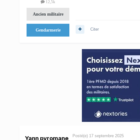
12,5k
Ancien militaire
Citer
Gendarmerie
Posté(e)
17 septembre 2025
Yann pyromane