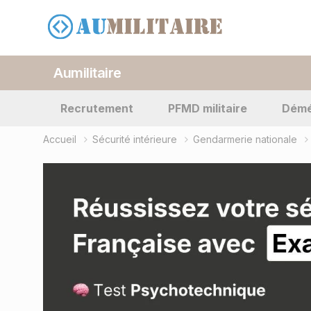
Aumilitaire
Recrutement
PFMD militaire
Dém
Accueil
Sécurité intérieure
Gendarmerie nationale