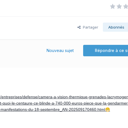
Partager
Abonnés
Nouveau sujet
Répondre à ce s
/entreprises/defense/camera-a-vision-thermique-grenades-lacrymogen
st-quoi-le-centaure-ce-blinde-a-740-000-euros-piece-que-la-gendarmer
-manifestations-du-18-septembre_AN-202509170460.html
😁