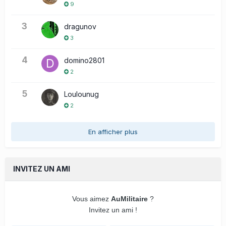
9
3
dragunov
3
4
domino2801
2
5
Loulounug
2
En afficher plus
INVITEZ UN AMI
Vous aimez
AuMilitaire
?
Invitez un ami !