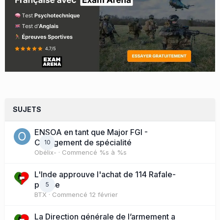
SUJETS
ENSOA en tant que Major FGI -
Changement de spécialité
10
Obélix-
· Commencé
%s à %s
L'Inde approuve l'achat de 114 Rafale-
presse
5
BTX
· Commencé
12 février
La Direction générale de l’armement a