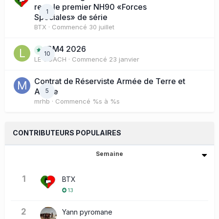
reçu le premier NH90 «Forces
1
Spéciales» de série
BTX
· Commencé
30 juillet
BM4 2026
10
LE COACH
· Commencé
23 janvier
Contrat de Réserviste Armée de Terre et
Active
5
mrhb
· Commencé
%s à %s
CONTRIBUTEURS POPULAIRES
Semaine
1
BTX
13
2
Yann pyromane