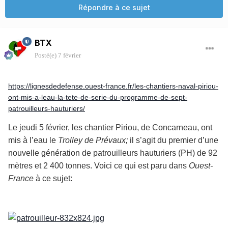
Répondre à ce sujet
BTX
Posté(e)
7 février
https://lignesdedefense.ouest-france.fr/les-chantiers-naval-piriou-
ont-mis-a-leau-la-tete-de-serie-du-programme-de-sept-
patrouilleurs-hauturiers/
Le jeudi 5 février, les chantier Piriou, de Concarneau, ont
mis à l’eau le
Trolley de Prévaux;
il s’agit du premier d’une
nouvelle génération de patrouilleurs hauturiers (PH) de 92
mètres et 2 400 tonnes. Voici ce qui est paru dans
Ouest-
France
à ce sujet: