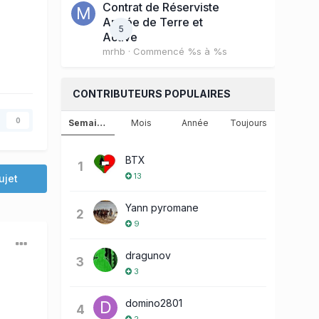
Contrat de Réserviste
Armée de Terre et
5
Active
mrhb
· Commencé
%s à %s
CONTRIBUTEURS POPULAIRES
0
Semaine
Mois
Année
Toujours
BTX
1
13
ujet
Yann pyromane
2
9
dragunov
3
3
domino2801
4
2