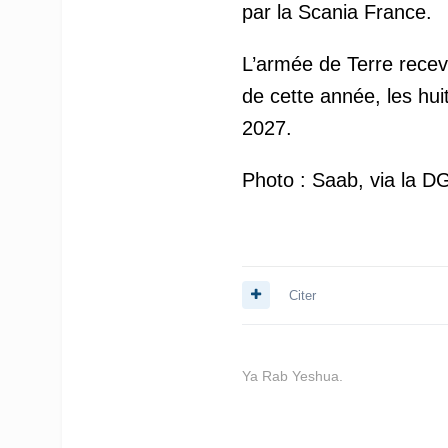
par la Scania France.
L’armée de Terre recev
de cette année, les hui
2027.
Photo : Saab, via la D
Citer
Ya Rab Yeshua.