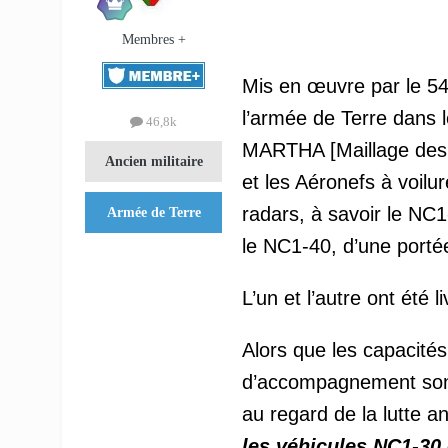
Membres +
Mis en œuvre par le 54e
l’armée de Terre dans 
46,8k
MARTHA [Maillage des R
Ancien militaire
et les Aéronefs à voilu
radars, à savoir le NC
Armée de Terre
le NC1-40, d’une porté
L’un et l’autre ont été 
Alors que les capacité
d’accompagnement sont
au regard de la lutte a
les véhicules NC1-30