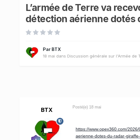
L’armée de Terre va recev
détection aérienne dotés 
Par
BTX
18 mai
dans
Discussion générale sur l'Armée de 
Posté(e)
18 mai
BTX
https://www.opex360.com/2026/0
aerienne-dotes-du-radar-giraffe