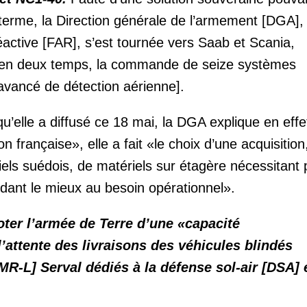
 terme, la Direction générale de l’armement [DGA], 
réactive [FAR], s’est tournée vers Saab et Scania,
é, en deux temps, la commande de seize systèmes
vancé de détection aérienne].
elle a diffusé ce 18 mai, la DGA explique en effe
n française», elle a fait «le choix d’une acquisition
iels suédois, de matériels sur étagère nécessitant
ndant le mieux au besoin opérationnel».
 doter l’armée de Terre d’une «capacité
l’attente des livraisons des véhicules blindés
MR-L] Serval dédiés à la défense sol-air [DSA] e