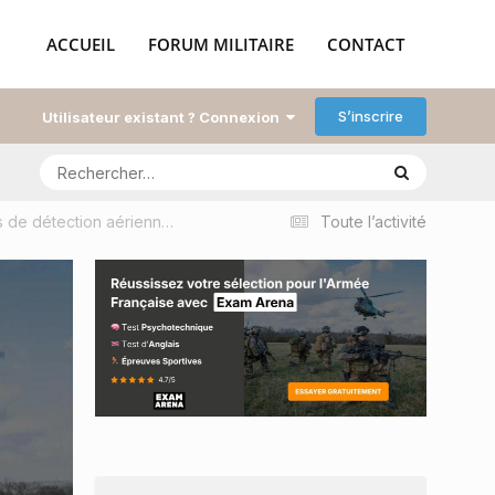
ACCUEIL
FORUM MILITAIRE
CONTACT
S’inscrire
Utilisateur existant ? Connexion
L’armée de Terre va recevoir 16 véhicules avancés de détection aérienne dotés du radar Giraffe de Saab
Toute l’activité