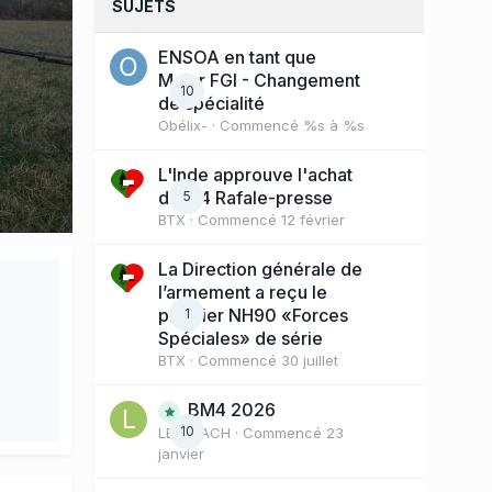
SUJETS
ENSOA en tant que
Major FGI - Changement
10
de spécialité
Obélix-
· Commencé
%s à %s
L'Inde approuve l'achat
de 114 Rafale-presse
5
BTX
· Commencé
12 février
La Direction générale de
l’armement a reçu le
premier NH90 «Forces
1
Spéciales» de série
BTX
· Commencé
30 juillet
BM4 2026
10
LE COACH
· Commencé
23
janvier