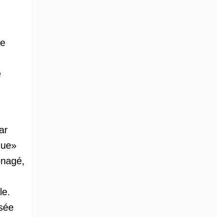
4e
e
ar
que»
énagé,
le.
isée