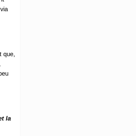
via
t que,
,
 peu
t la