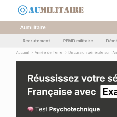
Aumilitaire
Recrutement
PFMD militaire
Dém
Accueil
Armée de Terre
Discussion générale sur l'