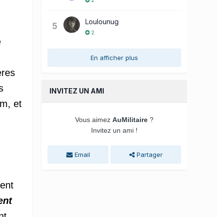
Loulounug
5
2
e
En afficher plus
ères
s
INVITEZ UN AMI
m, et
Vous aimez
AuMilitaire
?
Invitez un ami !
Email
Partager
ent
ent
nt