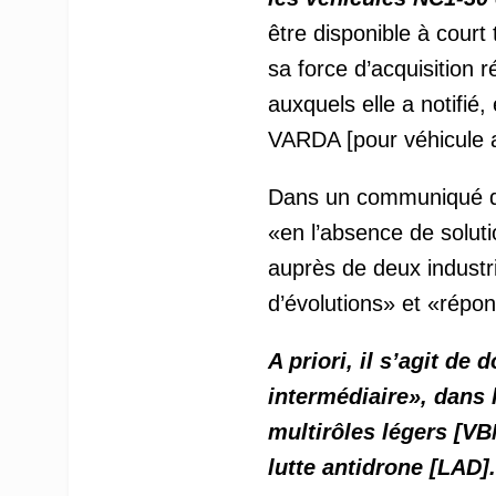
être disponible à court
sa force d’acquisition 
auxquels elle a notifi
VARDA [pour véhicule a
Dans un communiqué qu’
«en l’absence de solutio
auprès de deux industr
d’évolutions» et «répo
A priori, il s’agit de
intermédiaire», dans 
multirôles légers [VB
lutte antidrone [LAD].