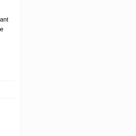
ant
re