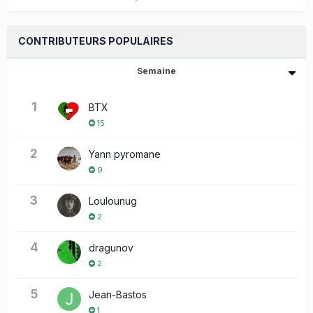
CONTRIBUTEURS POPULAIRES
Semaine
1
BTX
15
2
Yann pyromane
9
3
Loulounug
2
4
dragunov
2
5
Jean-Bastos
1