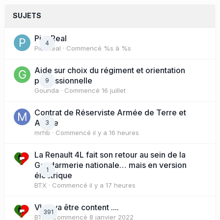
SUJETS
PicoReal
4
PicoReal
· Commencé
%s à %s
Aide sur choix du régiment et orientation
professionnelle
9
Gounda
· Commencé
16 juillet
Contrat de Réserviste Armée de Terre et
Active
3
mrhb
· Commencé
il y a 16 heures
La Renault 4L fait son retour au sein de la
Gendarmerie nationale… mais en version
1
électrique
BTX
· Commencé
il y a 17 heures
Vlad va être content ....
391
BTX
· Commencé
8 janvier 2022