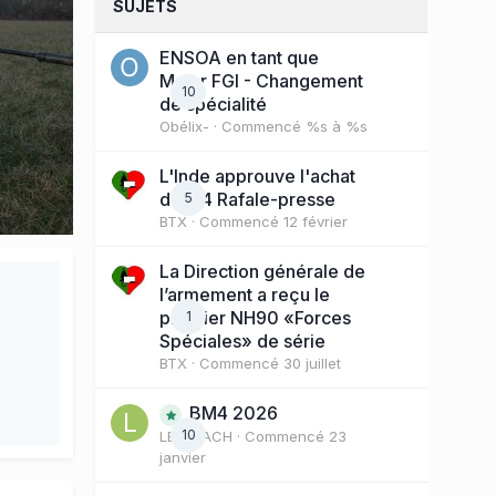
SUJETS
ENSOA en tant que
Major FGI - Changement
10
de spécialité
Obélix-
· Commencé
%s à %s
L'Inde approuve l'achat
de 114 Rafale-presse
5
BTX
· Commencé
12 février
La Direction générale de
l’armement a reçu le
premier NH90 «Forces
1
Spéciales» de série
BTX
· Commencé
30 juillet
BM4 2026
10
LE COACH
· Commencé
23
janvier