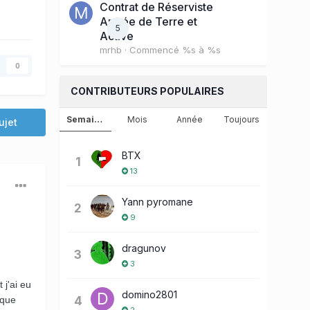
Contrat de Réserviste
Armée de Terre et
5
Active
mrhb
· Commencé
%s à %s
0
CONTRIBUTEURS POPULAIRES
Semaine
Mois
Année
Toujours
ujet
BTX
1
13
Yann pyromane
2
9
dragunov
3
3
 j'ai eu
domino2801
4
 que
2