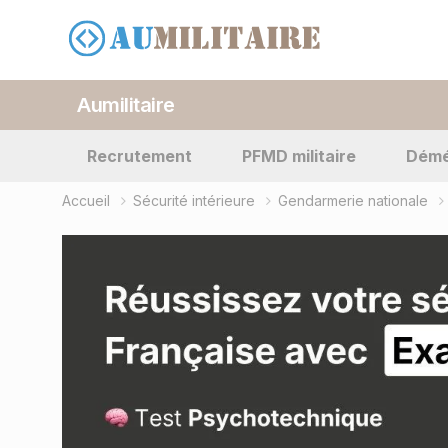
Aumilitaire
Recrutement
PFMD militaire
Dém
Accueil
Sécurité intérieure
Gendarmerie nationale