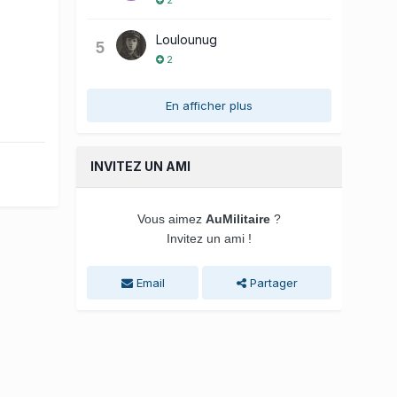
Loulounug
5
2
En afficher plus
INVITEZ UN AMI
Vous aimez
AuMilitaire
?
Invitez un ami !
Email
Partager