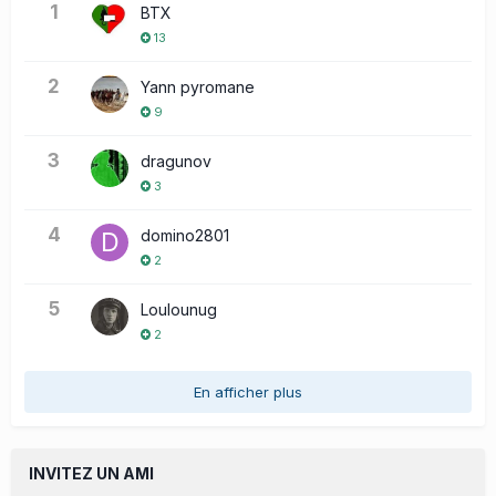
1
BTX
13
2
Yann pyromane
9
3
dragunov
3
4
domino2801
2
5
Loulounug
2
En afficher plus
INVITEZ UN AMI