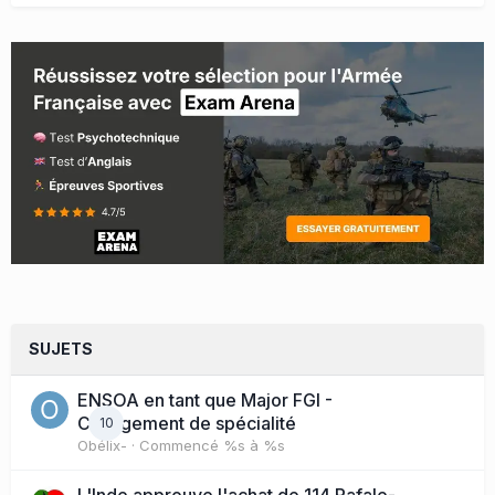
SUJETS
ENSOA en tant que Major FGI -
Changement de spécialité
10
Obélix-
· Commencé
%s à %s