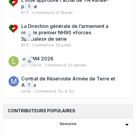
L'Inde approuve l'achat de 114 Rafale-
presse
5
BTX
· Commencé
12 février
La Direction générale de l’armement a
reçu le premier NH90 «Forces
1
Spéciales» de série
BTX
· Commencé
30 juillet
BM4 2026
10
LE COACH
· Commencé
23 janvier
Contrat de Réserviste Armée de Terre et
Active
5
mrhb
· Commencé
%s à %s
CONTRIBUTEURS POPULAIRES
Semaine