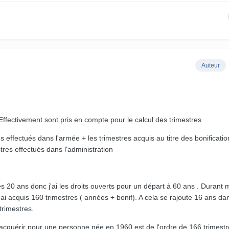
Auteur
 Effectivement sont pris en compte pour le calcul des trimestres
s effectués dans l'armée + les trimestres acquis au titre des bonificatio
res effectués dans l'administration
es 20 ans donc j'ai les droits ouverts pour un départ à 60 ans . Durant 
j'ai acquis 160 trimestres ( années + bonif). A cela se rajoute 16 ans da
trimestres.
 acquérir pour une personne née en 1960 est de l'ordre de 166 trimestr