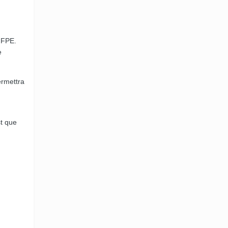
 FPE.
e
ermettra
st que