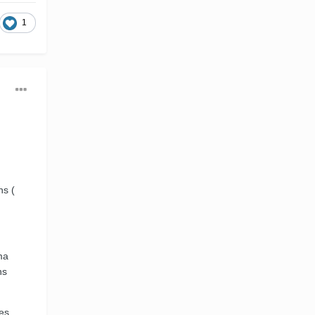
1
ns (
ma
ns
es.