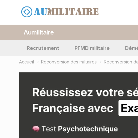
Aumilitaire
Recrutement
PFMD militaire
Dém
Accueil
Reconversion des militaires
Reconversion da