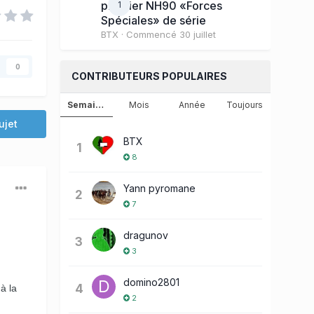
premier NH90 «Forces
1
Spéciales» de série
BTX
· Commencé
30 juillet
0
CONTRIBUTEURS POPULAIRES
Semaine
Mois
Année
Toujours
ujet
BTX
1
8
Yann pyromane
2
7
dragunov
3
3
domino2801
4
à la
2