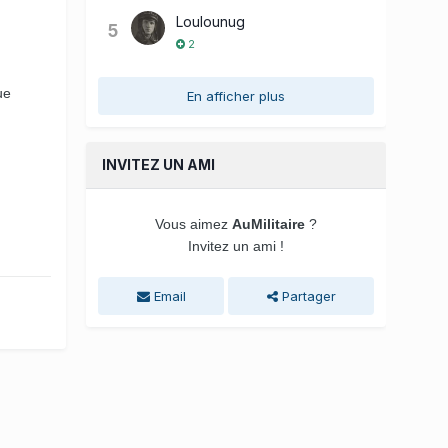
Loulounug
5
2
ue
En afficher plus
INVITEZ UN AMI
Vous aimez
AuMilitaire
?
Invitez un ami !
Email
Partager