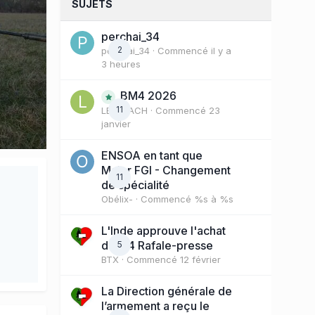
SUJETS
perchai_34
2
perchai_34
· Commencé
il y a
3 heures
BM4 2026
11
LE COACH
· Commencé
23
janvier
ENSOA en tant que
Major FGI - Changement
11
de spécialité
Obélix-
· Commencé
%s à %s
L'Inde approuve l'achat
de 114 Rafale-presse
5
BTX
· Commencé
12 février
La Direction générale de
l’armement a reçu le