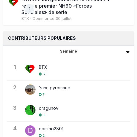
reçu le premier NH90 «Forces
1
Spéciales» de série
BTX
· Commencé
30 juillet
CONTRIBUTEURS POPULAIRES
Semaine
1
BTX
8
2
Yann pyromane
7
3
dragunov
3
4
domino2801
2