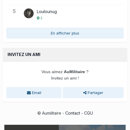
5
Loulounug
2
En afficher plus
INVITEZ UN AMI
Vous aimez
AuMilitaire
?
Invitez un ami !
Email
Partager
© Aumilitaire -
Contact
-
CGU