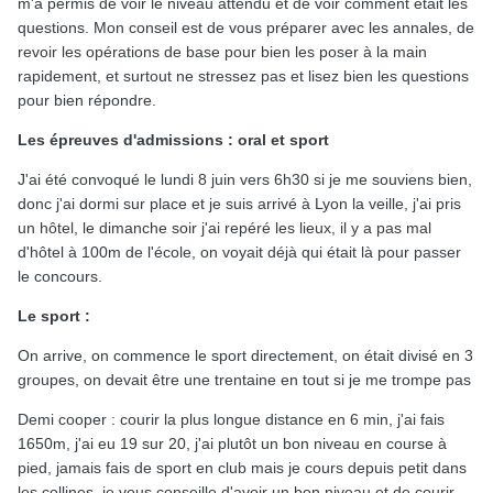
m'a permis de voir le niveau attendu et de voir comment était les
questions. Mon conseil est de vous préparer avec les annales, de
revoir les opérations de base pour bien les poser à la main
rapidement, et surtout ne stressez pas et lisez bien les questions
pour bien répondre.
Les épreuves d'admissions
: oral et sport
J'ai été convoqué le lundi 8 juin vers 6h30 si je me souviens bien,
donc j'ai dormi sur place et je suis arrivé à Lyon la veille, j'ai pris
un hôtel, le dimanche soir j'ai repéré les lieux, il y a pas mal
d'hôtel à 100m de l'école, on voyait déjà qui était là pour passer
le concours.
Le sport
:
On arrive, on commence le sport directement, on était divisé en 3
groupes, on devait être une trentaine en tout si je me trompe pas
Demi cooper : courir la plus longue distance en 6 min, j'ai fais
1650m, j'ai eu 19 sur 20, j'ai plutôt un bon niveau en course à
pied, jamais fais de sport en club mais je cours depuis petit dans
les collines, je vous conseille d'avoir un bon niveau et de courir