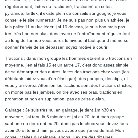
régulièrement, faites du fractionné, fractionné en côtes,
pyramide, fartlek, il existe plein de conseils sur google, je vous
conseille le site runners.fr. Je ne suis pas non plus un athlète, je
fais palier 11 au luc léger, j'ai 16 de vma, je suis bon mais pas
très très bon non plus, donc avec de l'entraînement régulier tout
au long de l'année vous aurez le niveau, il faut quand même se
donner l'envie de se dépasser, soyez motivé à courir
Tractions : dans mon groupe les hommes étaient à 5 tractions en
moyenne, j'en ai fais 15 et un autre 17, c'est donc assez simple
de se démarquer des autres, faites des tractions chez vous (les
débutants aidez vous d'un élastique), des pompes, des dips, et
vous y arriverez. Attention les tractions sont des tractions strictes,
on monte pas les jambes, on tire avec ses bras, tractions en
pronation et non en supination, pas de prise d'élan.
Gainage : Je suis très nul en gainage, je tient 1min30 en
moyenne, j'ai tenu là 3 minutes et j'ai eu 20, tout mon groupe
sauf une ou deux ont eu 20, donc pas le choix vous devez tous
avoir 20 et tenir 3 min, je vous avoue que j'ai eu du mal. Mon
conseil : faites du gainage, abdos, il existe des dizaines