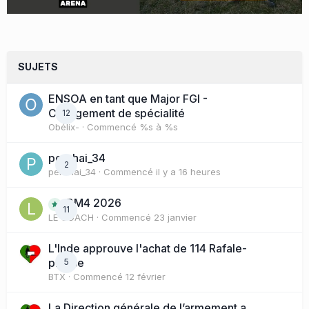
SUJETS
ENSOA en tant que Major FGI -
Changement de spécialité
12
Obélix-
· Commencé
%s à %s
perchai_34
2
perchai_34
· Commencé
il y a 16 heures
BM4 2026
11
LE COACH
· Commencé
23 janvier
L'Inde approuve l'achat de 114 Rafale-
presse
5
BTX
· Commencé
12 février
La Direction générale de l’armement a