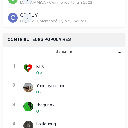
MAEVA.MAEVA
· Commencé
19 juin 2022
CS_GUY
2
CS_Guy
· Commencé
il y a 20 heures
CONTRIBUTEURS POPULAIRES
Semaine
1
BTX
9
2
Yann pyromane
7
3
dragunov
3
4
Loulounug