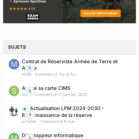
SUJETS
Contrat de Réserviste Armée de Terre et
Active
6
mrhb
· Commencé
%s à %s
Activé sa carte CIMS
5
Sioul
· Commencé
17 janvier 2025
Actualisation LPM 2024-2030 -
Reconnaissance de la réserve
4
schafer
· Commencé
8 mai
Développeur informatique
3