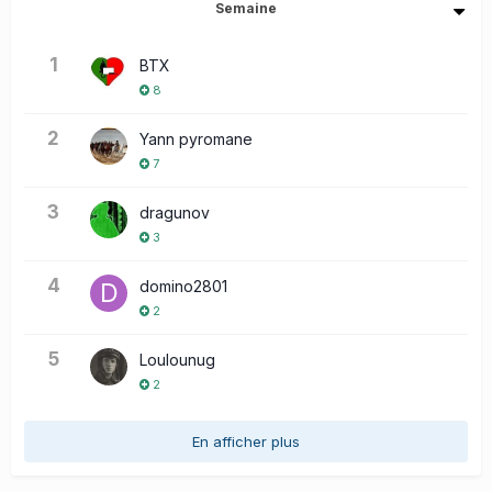
Semaine
1
BTX
8
2
Yann pyromane
7
3
dragunov
3
4
domino2801
2
5
Loulounug
2
En afficher plus