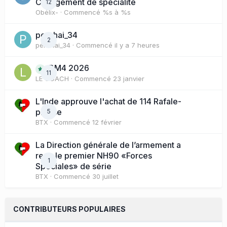
Changement de spécialité
12
Obélix-
· Commencé
%s à %s
perchai_34
2
perchai_34
· Commencé
il y a 7 heures
BM4 2026
11
LE COACH
· Commencé
23 janvier
L'Inde approuve l'achat de 114 Rafale-
presse
5
BTX
· Commencé
12 février
La Direction générale de l’armement a
reçu le premier NH90 «Forces
1
Spéciales» de série
BTX
· Commencé
30 juillet
CONTRIBUTEURS POPULAIRES