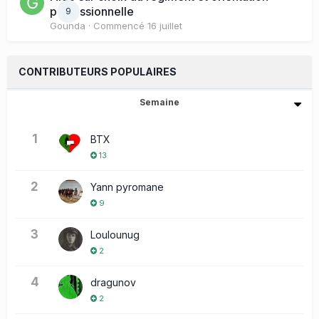
professionnelle
9
Gounda
· Commencé
16 juillet
CONTRIBUTEURS POPULAIRES
Semaine
1
BTX
13
2
Yann pyromane
9
3
Loulounug
2
4
dragunov
2