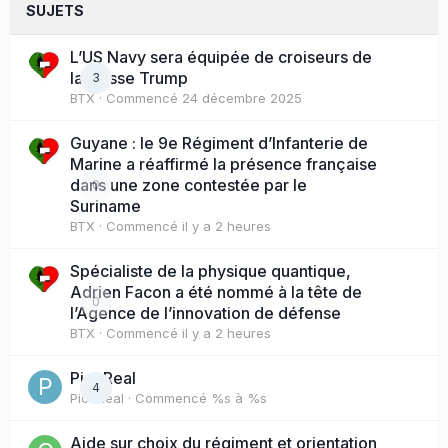
SUJETS
L’US Navy sera équipée de croiseurs de
la classe Trump
3
BTX
· Commencé
24 décembre 2025
Guyane : le 9e Régiment d’Infanterie de
Marine a réaffirmé la présence française
dans une zone contestée par le
0
Suriname
BTX
· Commencé
il y a 2 heures
Spécialiste de la physique quantique,
Adrien Facon a été nommé à la tête de
0
l’Agence de l’innovation de défense
BTX
· Commencé
il y a 2 heures
PicoReal
4
PicoReal
· Commencé
%s à %s
Aide sur choix du régiment et orientation