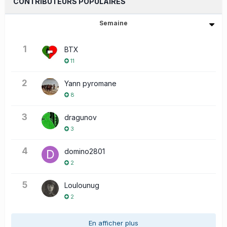
CONTRIBUTEURS POPULAIRES
Semaine
1
BTX
11
2
Yann pyromane
8
3
dragunov
3
4
domino2801
2
5
Loulounug
2
En afficher plus