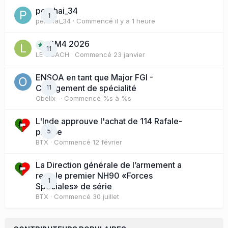
perchai_34
1
perchai_34
· Commencé
il y a 1 heure
BM4 2026
11
LE COACH
· Commencé
23 janvier
ENSOA en tant que Major FGI -
Changement de spécialité
11
Obélix-
· Commencé
%s à %s
L'Inde approuve l'achat de 114 Rafale-
presse
5
BTX
· Commencé
12 février
La Direction générale de l’armement a
reçu le premier NH90 «Forces
1
Spéciales» de série
BTX
· Commencé
30 juillet