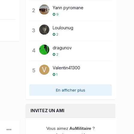
Yann pyromane
2
9
Loulounug
3
2
dragunov
4
2
Valentin41300
5
1
En afficher plus
INVITEZ UN AMI
Vous aimez
AuMilitaire
?