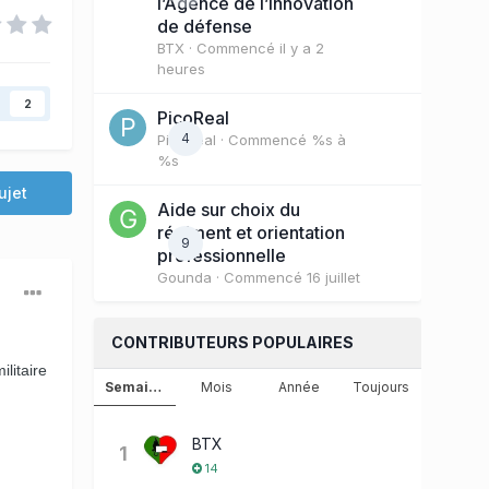
l’Agence de l’innovation
de défense
BTX
· Commencé
il y a 2
heures
2
PicoReal
4
PicoReal
· Commencé
%s à
%s
ujet
Aide sur choix du
régiment et orientation
9
professionnelle
Gounda
· Commencé
16 juillet
CONTRIBUTEURS POPULAIRES
ilitaire
Semaine
Mois
Année
Toujours
BTX
1
14