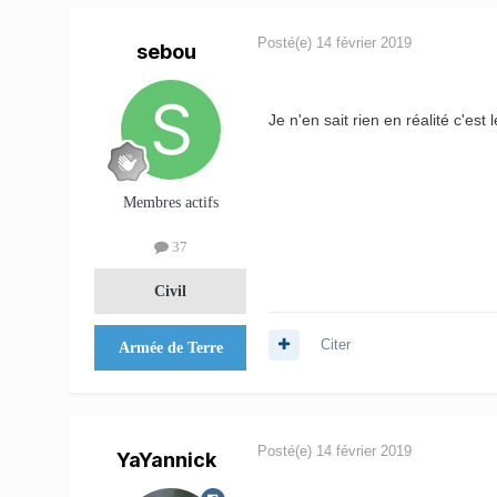
Posté(e)
14 février 2019
sebou
Je n'en sait rien en réalité c'est
Membres actifs
37
Civil
Citer
Armée de Terre
Posté(e)
14 février 2019
YaYannick