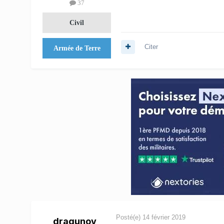
37
Civil
Citer
Armée de Terre
Posté(e)
14 février 2019
dragunov