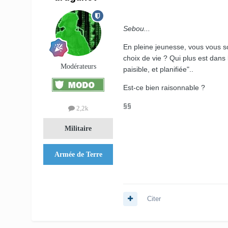
Sebou...
En pleine jeunesse, vous vous so
choix de vie ? Qui plus est dans
Modérateurs
paisible, et planifiée"..
Est-ce bien raisonnable ?
§§
2,2k
Militaire
Armée de Terre
Citer