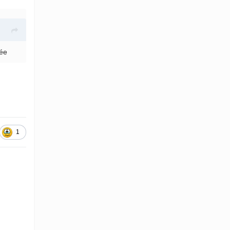
mée
1