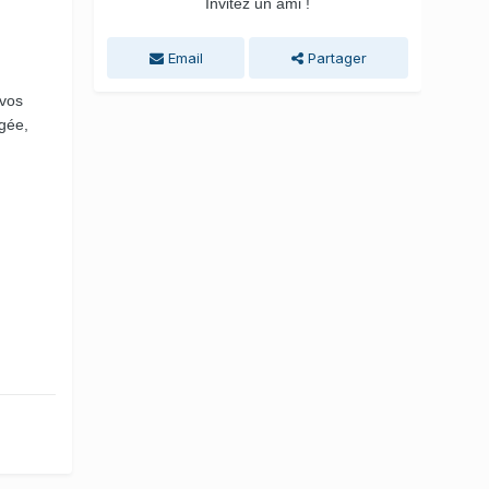
Invitez un ami !
Email
Partager
 vos
ngée,