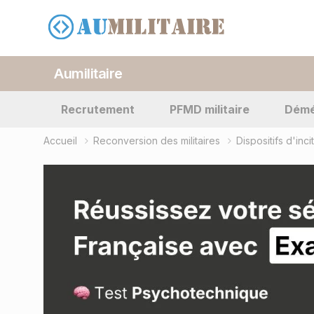
Aumilitaire
Recrutement
PFMD militaire
Dém
Accueil
Reconversion des militaires
Dispositifs d'inc