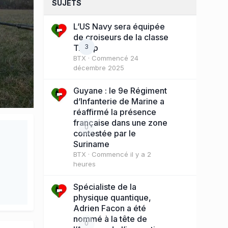
SUJETS
L’US Navy sera équipée
de croiseurs de la classe
Trump
3
BTX
· Commencé
24
décembre 2025
Guyane : le 9e Régiment
d’Infanterie de Marine a
réaffirmé la présence
française dans une zone
0
contestée par le
Suriname
BTX
· Commencé
il y a 2
heures
Spécialiste de la
physique quantique,
Adrien Facon a été
nommé à la tête de
0