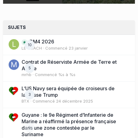
SUJETS
BM4 2026
10
LE COACH
· Commencé
23 janvier
Contrat de Réserviste Armée de Terre et
Active
5
mrhb
· Commencé
%s à %s
L’US Navy sera équipée de croiseurs de
la classe Trump
3
BTX
· Commencé
24 décembre 2025
Guyane : le 9e Régiment d’Infanterie de
Marine a réaffirmé la présence française
dans une zone contestée par le
0
Suriname