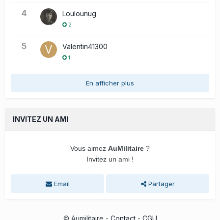
4
Loulounug
2
5
Valentin41300
1
En afficher plus
INVITEZ UN AMI
Vous aimez
AuMilitaire
?
Invitez un ami !
Email
Partager
© Aumilitaire -
Contact
-
CGU