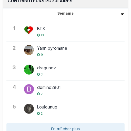
CONTRIBUTEURS POPULAIRES
Semaine
1
BTX
13
2
Yann pyromane
9
3
dragunov
3
4
domino2801
2
5
Loulounug
2
En afficher plus