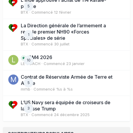
L'Inde approuve l'achat de 114 Rafale-
presse
5
BTX
· Commencé
12 février
La Direction générale de l’armement a
reçu le premier NH90 «Forces
1
Spéciales» de série
BTX
· Commencé
30 juillet
BM4 2026
10
LE COACH
· Commencé
23 janvier
Contrat de Réserviste Armée de Terre et
Active
5
mrhb
· Commencé
%s à %s
L’US Navy sera équipée de croiseurs de
la classe Trump
3
BTX
· Commencé
24 décembre 2025