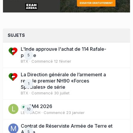
SUJETS
L'Inde approuve l'achat de 114 Rafale-
presse
5
BTX
· Commencé
12 février
La Direction générale de l’armement a
reçu le premier NH90 «Forces
1
Spéciales» de série
BTX
· Commencé
30 juillet
BM4 2026
10
LE COACH
· Commencé
23 janvier
Contrat de Réserviste Armée de Terre et
Active
5