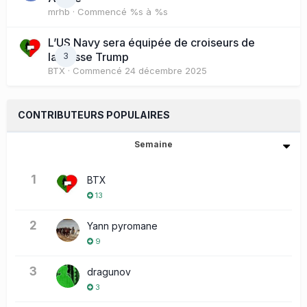
mrhb
· Commencé
%s à %s
L’US Navy sera équipée de croiseurs de
la classe Trump
3
BTX
· Commencé
24 décembre 2025
CONTRIBUTEURS POPULAIRES
Semaine
1
BTX
13
2
Yann pyromane
9
3
dragunov
3