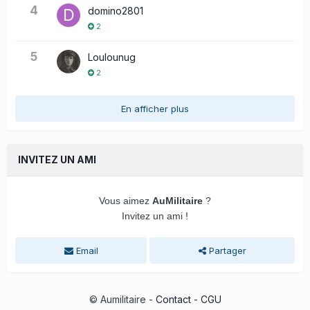
4
domino2801
2
5
Loulounug
2
En afficher plus
INVITEZ UN AMI
Vous aimez
AuMilitaire
?
Invitez un ami !
Email
Partager
© Aumilitaire -
Contact
-
CGU