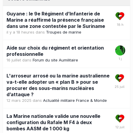
Guyane : le 9e Régiment d’Infanterie de
Marine a réaffirmé la présence française
dans une zone contestée par le Suriname
il y a 18 heures
dans
Troupes de marine
Aide sur choix du régiment et orientation
professionnelle
16 juillet
dans
Forum du site Aumilitaire
L'arroseur arrosé ou la marine australienne
va-t-elle adopter un « plan B » pour se
procurer des sous-marins nucléaires
d’attaque ?
12 mars 2025
dans
Actualité militaire France & Monde
La Marine nationale valide une nouvelle
configuration du Rafale M F4 à deux
bombes AASM de 1 000 kg