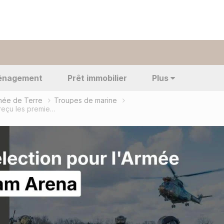
énagement
Prêt immobilier
Plus
rmée de Terre
Troupes de marine
Le 3e Régiment de Parachutistes d’Infanterie de Marine a reçu les premiers blindés Serval