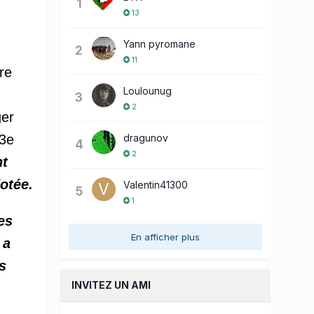
1
13
Yann pyromane
2
11
re
Loulounug
3
2
ger
dragunov
 3e
4
2
nt
dotée.
Valentin41300
5
1
es
En afficher plus
 a
s
INVITEZ UN AMI