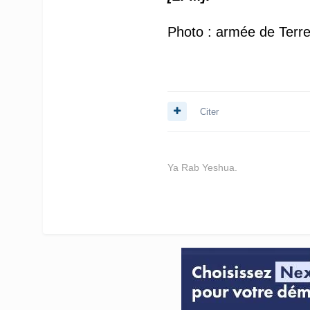
Photo : armée de Terr
Citer
Ya Rab Yeshua.