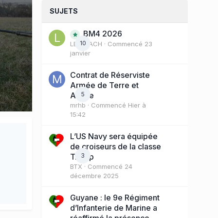
SUJETS
BM4 2026
10
LE COACH
· Commencé
23
janvier
Contrat de Réserviste
Armée de Terre et
Active
5
mrhb
· Commencé
Hier à
15:42
L’US Navy sera équipée
de croiseurs de la classe
Trump
3
BTX
· Commencé
24
décembre 2025
Guyane : le 9e Régiment
d’Infanterie de Marine a
réaffirmé la présence