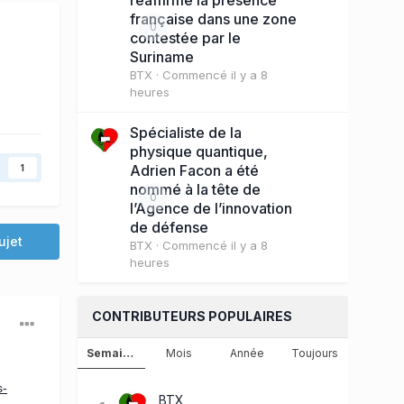
française dans une zone
0
contestée par le
Suriname
BTX
· Commencé
il y a 8
heures
Spécialiste de la
physique quantique,
Adrien Facon a été
1
nommé à la tête de
0
l’Agence de l’innovation
de défense
ujet
BTX
· Commencé
il y a 8
heures
CONTRIBUTEURS POPULAIRES
Semaine
Mois
Année
Toujours
s-
BTX