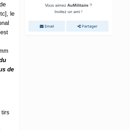
 de
Vous aimez
AuMilitaire
?
Invitez un ami !
c], le
onal
Email
Partager
 est
,7mm
 du
us de
n
tirs