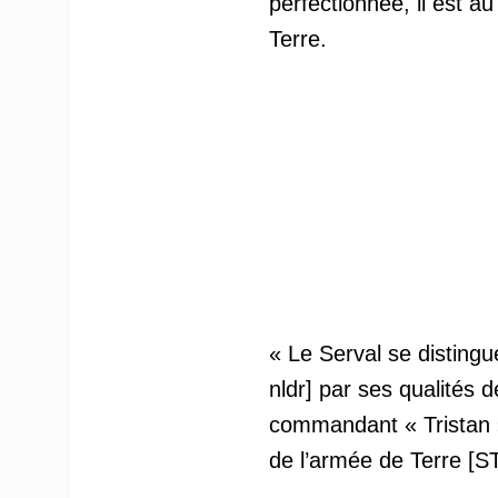
perfectionnée, il est a
Terre.
« Le Serval se distingu
nldr] par ses qualités d
commandant « Tristan 
de l’armée de Terre [S