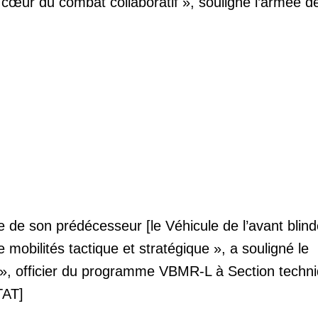
u cœur du combat collaboratif », souligne l’armée d
e de son prédécesseur [le Véhicule de l’avant blind
e mobilités tactique et stratégique », a souligné le
», officier du programme VBMR-L à Section techn
TAT]