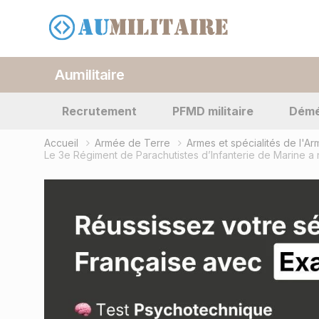
Aumilitaire
Recrutement
PFMD militaire
Dém
Accueil
Armée de Terre
Armes et spécialités de l'A