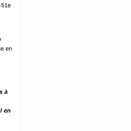
A-51e
e
se en
s à
l en