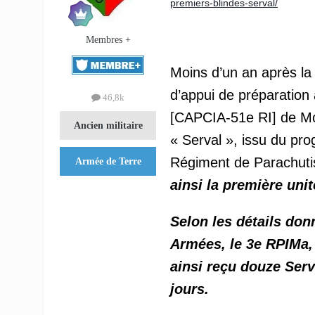
premiers-blindes-serval/
Membres +
Moins d’un an après la
d’appui de préparation
46,8k
[CAPCIA-51e RI] de Mou
Ancien militaire
« Serval », issu du pr
Régiment de Parachutis
Armée de Terre
ainsi la première unit
Selon les détails don
Armées, le 3e RPIMa, 
ainsi reçu douze Serva
jours.