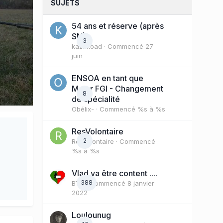
SUJETS
54 ans et réserve (après
SN)
3
kazhkoad
· Commencé
27
juin
ENSOA en tant que
Major FGI - Changement
8
de spécialité
Obélix-
· Commencé
%s à %s
ResVolontaire
2
ResVolontaire
· Commencé
%s à %s
Vlad va être content ....
388
BTX
· Commencé
8 janvier
2022
Loulounug