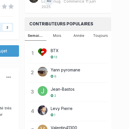
40
Loulounug
· Commencé
11 juin
2025
CONTRIBUTEURS POPULAIRES
2
Semaine
Mois
Année
Toujours
BTX
ujet
1
13
Yann pyromane
2
6
Jean-Bastos
3
2
é très
Levy Pierre
4
ur
1
Valentin41300