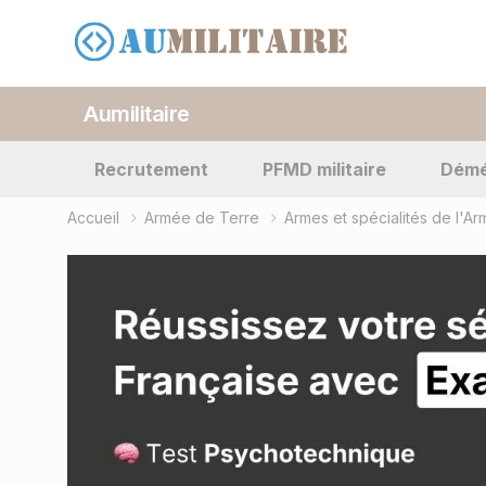
Aumilitaire
Recrutement
PFMD militaire
Dém
Accueil
Armée de Terre
Armes et spécialités de l'A