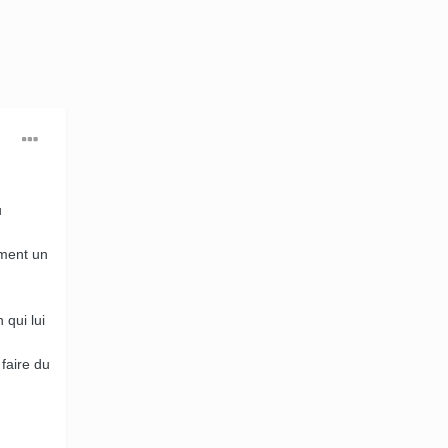
u
ement un
 qui lui
 faire du