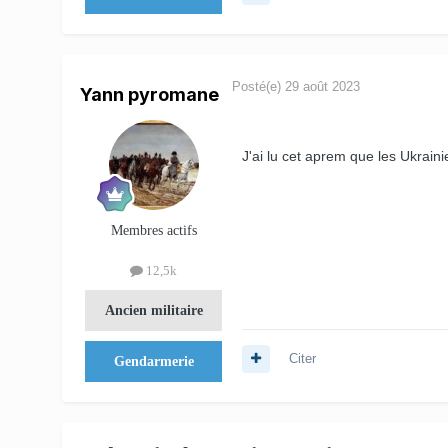
Posté(e)
29 août 2023
Yann pyromane
J'ai lu cet aprem que les Ukraini
Membres actifs
12,5k
Ancien militaire
Citer
Gendarmerie