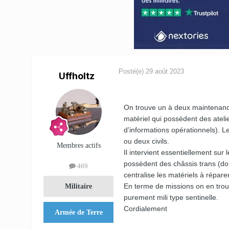
Posté(e)
29 août 2023
Uffholtz
On trouve un à deux maintenanci
matériel qui possèdent des ate
d’informations opérationnels). Le
ou deux civils.
Membres actifs
Il intervient essentiellement sur
possèdent des châssis trans (donc
469
centralise les matériels à répare
En terme de missions on en trouve
Militaire
purement mili type sentinelle.
Cordialement
Armée de Terre