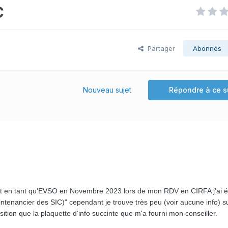
C
Partager
Abonnés
Nouveau sujet
Répondre à ce s
nt en tant qu'EVSO en Novembre 2023 lors de mon RDV en CIRFA j'ai ét
ntenancier des SIC)" cependant je trouve très peu (voir aucune info) s
sition que la plaquette d'info succinte que m'a fourni mon conseiller.