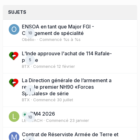
SUJETS
ENSOA en tant que Major FGI -
Changement de spécialité
10
Obélix-
· Commencé
%s à %s
L'Inde approuve l'achat de 114 Rafale-
presse
5
BTX
· Commencé
12 février
La Direction générale de l’armement a
reçu le premier NH90 «Forces
1
Spéciales» de série
BTX
· Commencé
30 juillet
BM4 2026
10
LE COACH
· Commencé
23 janvier
Contrat de Réserviste Armée de Terre et