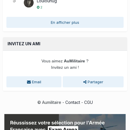
5
Loulounug
2
En afficher plus
INVITEZ UN AMI
Vous aimez
AuMilitaire
?
Invitez un ami !
Email
Partager
© Aumilitaire -
Contact
-
CGU