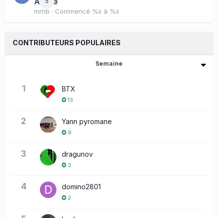
Active
5
mrhb
· Commencé
%s à %s
CONTRIBUTEURS POPULAIRES
Semaine
1
BTX
13
2
Yann pyromane
9
3
dragunov
3
4
domino2801
2