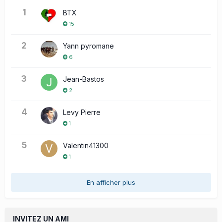
1
BTX
15
2
Yann pyromane
6
3
Jean-Bastos
2
4
Levy Pierre
1
5
Valentin41300
1
En afficher plus
INVITEZ UN AMI