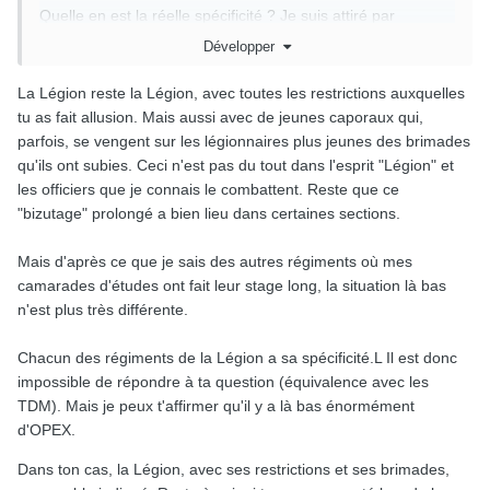
Quelle en est la réelle spécificité ? Je suis attiré par
l’infanterie de marine et la Légion je n’arrive pas à me
Développer
décider sachant que je suis probablement inapte TAP et
que je suis prêt à accepter les « restrictions du légionnaire
La Légion reste la Légion, avec toutes les restrictions auxquelles
» car c’est ce que je recherche.
tu as fait allusion. Mais aussi avec de jeunes caporaux qui,
parfois, se vengent sur les légionnaires plus jeunes des brimades
qu'ils ont subies. Ceci n'est pas du tout dans l'esprit "Légion" et
les officiers que je connais le combattent. Reste que ce
"bizutage" prolongé a bien lieu dans certaines sections.
Mais d'après ce que je sais des autres régiments où mes
camarades d'études ont fait leur stage long, la situation là bas
n'est plus très différente.
Chacun des régiments de la Légion a sa spécificité.L Il est donc
impossible de répondre à ta question (équivalence avec les
TDM). Mais je peux t'affirmer qu'il y a là bas énormément
d'OPEX.
Dans ton cas, la Légion, avec ses restrictions et ses brimades,