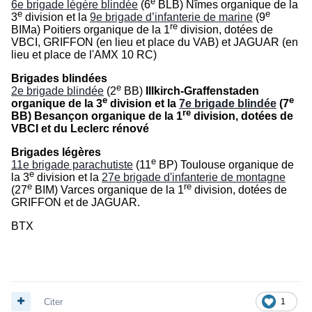
e
6e brigade légère blindée
(6
BLB) Nîmes organique de la
e
e
3
division et la
9e brigade d’infanterie de marine
(9
re
BIMa) Poitiers organique de la 1
division, dotées de
VBCI, GRIFFON (en lieu et place du VAB) et JAGUAR (en
lieu et place de l'AMX 10 RC)
Brigades blindées
e
2e brigade blindée
(2
BB)
Illkirch-Graffenstaden
e
e
organique de la 3
division et la
7e brigade blindée
(7
re
BB) Besançon organique de la 1
division, dotées de
VBCI et du Leclerc rénové
Brigades légères
e
11e brigade parachutiste
(11
BP) Toulouse organique de
e
la 3
division et la
27e brigade d'infanterie de montagne
e
re
(27
BIM) Varces organique de la 1
division, dotées de
GRIFFON et de JAGUAR.
BTX
Citer
1