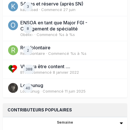
54 ans et réserve (après SN)
3
kazhkoad
· Commencé
27 juin
ENSOA en tant que Major FGI -
Changement de spécialité
8
Obélix-
· Commencé
%s à %s
ResVolontaire
2
ResVolontaire
· Commencé
%s à %s
Vlad va être content ....
388
BTX
· Commencé
8 janvier 2022
Loulounug
40
Loulounug
· Commencé
11 juin 2025
CONTRIBUTEURS POPULAIRES
Semaine