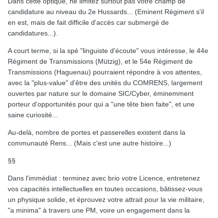
Dans cette optique, ne limitez surtout pas votre champ de
candidature au niveau du 2e Hussards... (Eminent Régiment s'il
en est, mais de fait difficile d'accès car submergé de
candidatures...).
A court terme, si la spé "linguiste d'écoute" vous intéresse, le 44e
Régiment de Transmissions (Mützig), et le 54e Régiment de
Transmissions (Haguenau) pourraient répondre à vos attentes,
avec la "plus-value" d'être des unités du COMRENS, largement
ouvertes par nature sur le domaine SIC/Cyber, éminemment
porteur d'opportunités pour qui a "une tête bien faite", et une
saine curiosité...
Au-delà, nombre de portes et passerelles existent dans la
communauté Rens... (Mais c'est une autre histoire...)
§§
Dans l'immédiat : terminez avec brio votre Licence, entretenez
vos capacités intellectuelles en toutes occasions, bâtissez-vous
un physique solide, et éprouvez votre attrait pour la vie militaire,
"a minima" à travers une PM, voire un engagement dans la