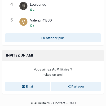
4
Loulounug
2
5
Valentin41300
1
En afficher plus
INVITEZ UN AMI
Vous aimez
AuMilitaire
?
Invitez un ami !
Email
Partager
© Aumilitaire -
Contact
-
CGU