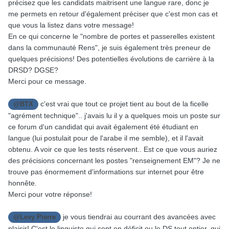
précisez que les candidats maitrisent une langue rare, donc je
me permets en retour d'également préciser que c'est mon cas et
que vous la listez dans votre message!
En ce qui concerne le "
nombre de portes et passerelles existent
dans la communauté Rens",
je suis également très preneur de
quelques précisions! Des potentielles évolutions de carrière à la
DRSD? DGSE?
Merci pour ce message.
c'est vrai que tout ce projet tient au bout de la ficelle
@BTX
"
agrément technique".. j'avais lu il y a quelques mois un poste sur
ce forum d'un candidat qui avait également été étudiant en
langue (lui postulait pour de l'arabe il me semble), et il l'avait
obtenu. A voir ce que les tests réservent.. Est ce que vous auriez
des précisions concernant les postes "renseignement EM"? Je ne
trouve pas énormement d'informations sur internet pour être
honnête.
Merci pour votre réponse!
je vous tiendrai au courrant des avancées avec
@Levy Pierre
plaisir! C'est le linguiste qui sont en déficit ou le DS tout entier, qui