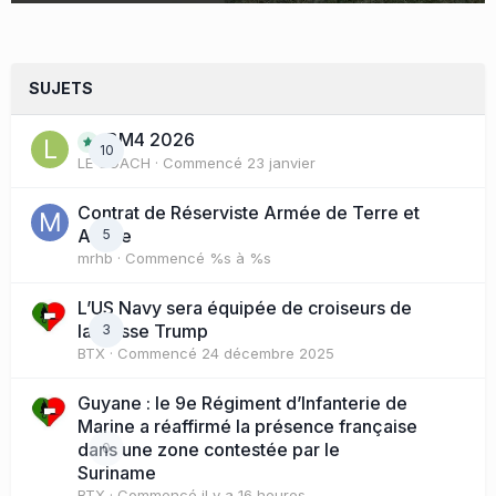
SUJETS
BM4 2026
10
LE COACH
· Commencé
23 janvier
Contrat de Réserviste Armée de Terre et
Active
5
mrhb
· Commencé
%s à %s
L’US Navy sera équipée de croiseurs de
la classe Trump
3
BTX
· Commencé
24 décembre 2025
Guyane : le 9e Régiment d’Infanterie de
Marine a réaffirmé la présence française
dans une zone contestée par le
0
Suriname
BTX
· Commencé
il y a 16 heures