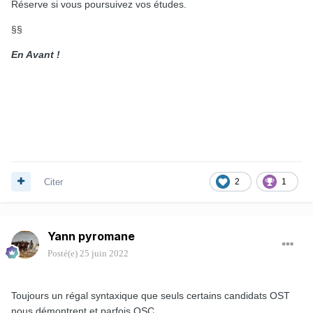
Réserve si vous poursuivez vos études.
§§
En Avant !
Citer
2
1
Yann pyromane
Posté(e)
25 juin 2022
Toujours un régal syntaxique que seuls certains candidats OST
nous démontrent et parfois OSC.