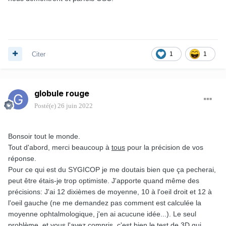
Citer
1
1
globule rouge
Posté(e)
26 juin 2022
Bonsoir tout le monde.
Tout d'abord, merci beaucoup à
tous
pour la précision de vos
réponse.
Pour ce qui est du SYGICOP je me doutais bien que ça pecherai,
peut être étais-je trop optimiste. J'apporte quand même des
précisions: J'ai 12 dixièmes de moyenne, 10 à l'oeil droit et 12 à
l'oeil gauche (ne me demandez pas comment est calculée la
moyenne ophtalmologique, j'en ai acucune idée...). Le seul
problème, et vous l'avez compris, c'est bien le test de 3D qui,