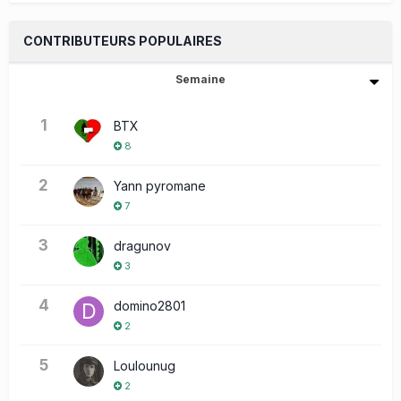
CONTRIBUTEURS POPULAIRES
Semaine
1
BTX
8
2
Yann pyromane
7
3
dragunov
3
4
domino2801
2
5
Loulounug
2