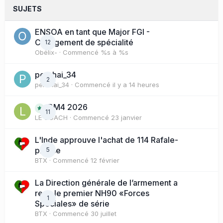
SUJETS
ENSOA en tant que Major FGI -
Changement de spécialité
12
Obélix-
· Commencé
%s à %s
perchai_34
2
perchai_34
· Commencé
il y a 14 heures
BM4 2026
11
LE COACH
· Commencé
23 janvier
L'Inde approuve l'achat de 114 Rafale-
presse
5
BTX
· Commencé
12 février
La Direction générale de l’armement a
reçu le premier NH90 «Forces
1
Spéciales» de série
BTX
· Commencé
30 juillet